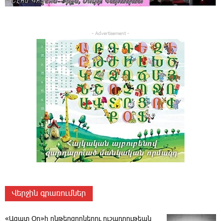
- Advertisement -
Վերջին գրառումներ
«Ազատ Օր»ի ընթերցողներու ուշադրութեան