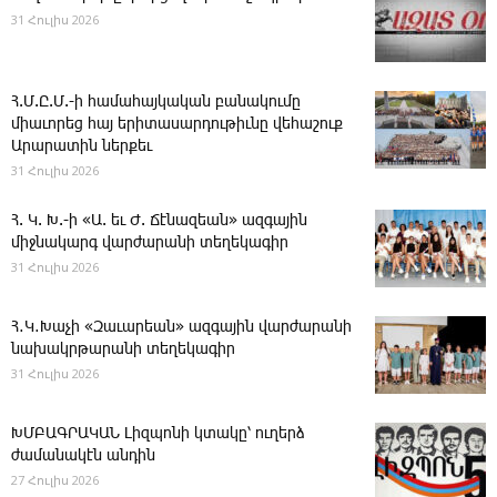
31 Հուլիս 2026
Հ.Մ.Ը.Մ.-ի համահայկական բանակումը
միաւորեց հայ երիտասարդութիւնը վեհաշուք
Արարատին ներքեւ
31 Հուլիս 2026
Հ. Կ. Խ.-ի «Ա. եւ Ժ. ­Ճէնազեան» ազգային
միջնակարգ վարժարանի տեղեկագիր
31 Հուլիս 2026
Հ․Կ․Խաչի «Զաւարեան» ազգային վարժարանի
նախակրթարանի տեղեկագիր
31 Հուլիս 2026
ԽՄԲԱԳՐԱԿԱՆ ­Լիզպոնի կտակը՝ ուղերձ
ժամանակէն անդին
27 Հուլիս 2026