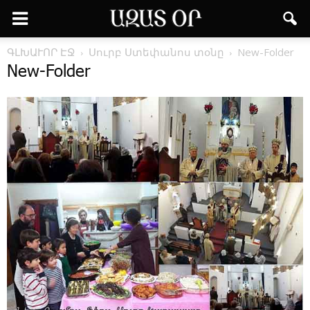
ԳԼԽԱՒՈՐ ԷՋ
­Սուրբ Ս­տե­փա­նոս ­տօ­նը
New-Folder
New-Folder