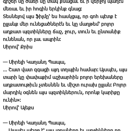
գի­շեր մը ծա­ռի մը տակ քնա­ցաւ եւ ի վեր­ջոյ պա­ղէն
մե­ռաւ եւ իր հո­գին եր­կինք գնաց։
­Տես­նե­լով այս ֆիլ­մը՝ ես հասկ­ցայ, որ գոհ պէտք է
ըլ­լանք մեր ու­նե­ցած­նե­րէն եւ կը մաղ­թեմ՝ բո­լոր
աղ­քատ պզտիկ­նե­րը ճաշ, ջուր, տուն եւ ըն­տա­նիք
ու­նե­նան, որ լաւ ապ­րին։
­Սի­րով՝ Ք­րիս
— ­Սի­րե­լի ­Կա­ղանդ ­Պա­պա,
… ­Շատ վատ զգա­ցի այդ տղա­յին հա­մար։ Այս­պէս, այս
տա­րի կը փա­փա­քիմ աշ­խար­հին բո­լոր ե­րե­խա­նե­րը
աղ­քա­տու­թիւն չտես­նեն եւ միշտ ու­րախ ըլ­լան։ ­Բո­լոր
մար­դիկ օգ­նեն այս պզտիկ­նե­րուն, ո­րոնք կա­րի­քը
ու­նին»։
­Սի­րով՝ Ա­լեքս
— ­Սի­րե­լի ­Կա­ղանդ ­Պա­պա,
… Այս­պէս պէտք է՝ այս տղա­նե­րը եւ աղ­ջիկ­նե­րը որ