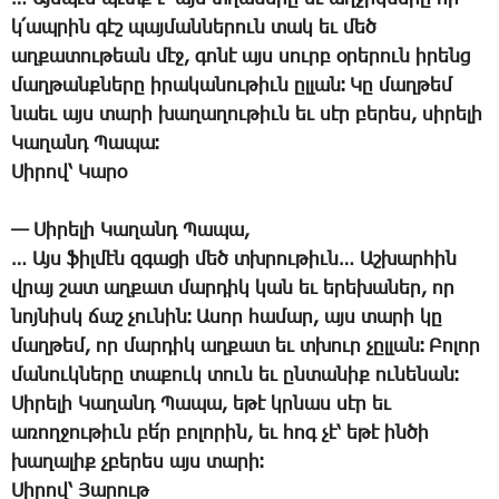
կ­՛ապ­րին գէշ պայ­ման­նե­րուն տակ եւ մեծ
աղ­քա­տու­թեան մէջ, գո­նէ այս սուրբ օ­րե­րուն ի­րենց
մաղ­թանք­նե­րը ի­րա­կա­նու­թիւն ըլ­լան։ ­Կը մաղ­թեմ
նաեւ այս տա­րի խա­ղա­ղու­թիւն եւ սէր բե­րես, սի­րե­լի
­Կա­ղանդ ­Պա­պա։
­Սի­րով՝ ­Կա­րօ
— ­Սի­րե­լի ­Կա­ղանդ ­Պա­պա,
… Այս ֆիլ­մէն զգա­ցի մեծ տխրու­թիւն… Աշ­խար­հին
վրայ շատ աղ­քատ մար­դիկ կան եւ ե­րե­խա­ներ, որ
նոյ­նիսկ ճաշ չու­նին։ Ա­սոր հա­մար, այս տա­րի կը
մաղ­թեմ, որ մար­դիկ աղ­քատ եւ տխուր չըլ­լան։ ­Բո­լոր
մա­նուկ­նե­րը տա­քուկ տուն եւ ըն­տա­նիք ու­նե­նան։
­Սի­րե­լի ­Կա­ղանդ ­Պա­պա, ե­թէ կրնաս սէր եւ
ա­ռող­ջու­թիւն բե՛ր բո­լո­րին, եւ հոգ չէ՝ ե­թէ ին­ծի
խա­ղա­լիք չբե­րես այս տա­րի։
­Սի­րով՝ ­Յա­րութ