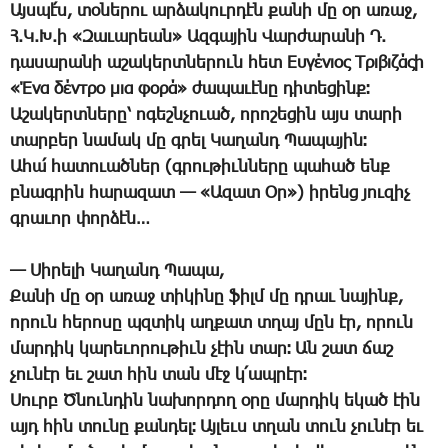
Այս­պէ՛ս, տօ­նե­րու ար­ձա­կուր­դէն քա­նի մը օր ա­ռաջ,
Հ.Կ.Խ.ի «­Զա­ւա­րեան» Ազ­գա­յին ­Վար­ժա­րա­նի Դ.
դա­սա­րա­նի ա­շա­կերտ­նե­րուն հետ Ευγένιος Τριβιζάςի
«Ένα δέντρο μια φορά» ժա­պա­ւէ­նը դի­տե­ցինք։
Ա­շա­կերտ­նե­րը՝ ո­գեշն­չո­ւած, ո­րո­շե­ցին այս տա­րի
տար­բեր նա­մակ մը գրել ­Կա­ղանդ ­Պա­պա­յին։
Ա­հա՛ հա­տո­ւած­ներ (գրու­թիւն­նե­րը պա­հած ենք
բնագ­րին հա­րա­զատ — «Ա­զատ Օր») ի­րենց յու­զիչ
գրա­ւոր փոր­ձէն…
— ­Սի­րե­լի ­Կա­ղանդ ­Պա­պա,
­Քա­նի մը օր ա­ռաջ տի­կի­նը ֆիլմ մը դրաւ նա­յինք,
ո­րուն հե­րո­սը պզտիկ աղ­քատ տղայ մըն էր, ո­րուն
մար­դիկ կա­րե­ւո­րու­թիւն չէին տար։ Ան շատ ճաշ
չու­նէր եւ շատ հին տան մէջ կ­՛ապ­րէր։
­Սուրբ Ծ­նուն­դին նա­խոր­դող օ­րը մար­դիկ ե­կած էին
այդ հին տու­նը քան­դել։ Այ­լեւս տղան տուն չու­նէր եւ