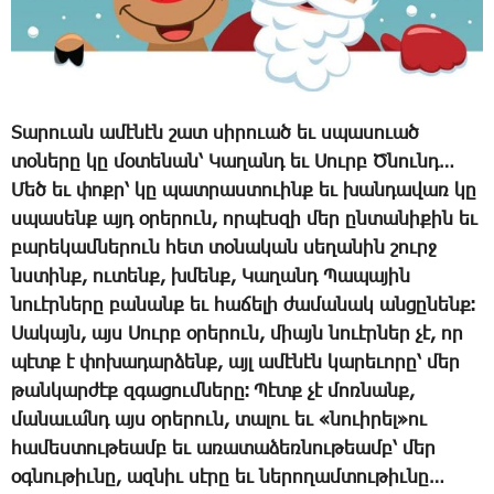
­Տա­րո­ւան ա­մէ­նէն շատ սի­րո­ւած եւ սպա­սո­ւած
տօ­նե­րը կը մօ­տե­նան՝ ­Կա­ղանդ եւ ­Սուրբ Ծ­նունդ…
­Մեծ եւ փոքր՝ կը պատ­րաս­տո­ւինք եւ խան­դա­վառ կը
սպա­սենք այդ օ­րե­րուն, որ­պէս­զի մեր ըն­տա­նի­քին եւ
բա­րե­կամ­նե­րուն հետ տօ­նա­կան սե­ղա­նին շուրջ
նստինք, ու­տենք, խմենք, ­Կա­ղանդ ­Պա­պա­յին
նո­ւէր­նե­րը բա­նանք եւ հա­ճե­լի ժա­մա­նակ ան­ցը­նենք։
­Սա­կայն, այս ­Սուրբ օ­րե­րուն, միայն նո­ւէր­ներ չէ, որ
պէտք է փո­խա­դար­ձենք, այլ ա­մէ­նէն կա­րե­ւո­րը՝ մեր
թան­կար­ժէք զգա­ցում­նե­րը։ ­Պէտք չէ մոռ­նանք,
մա­նա­ւա՛նդ այս օ­րե­րուն, տա­լու եւ «նո­ւի­րել»ու
հա­մես­տու­թեամբ եւ ա­ռա­տա­ձեռ­նու­թեամբ՝ մեր
օգ­նու­թիւ­նը, ազ­նիւ սէ­րը եւ նե­րո­ղամ­տու­թիւ­նը…