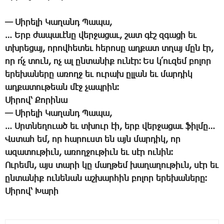
— ­Սի­րե­լի ­Կա­ղանդ ­Պա­պա,
… Երբ ժա­պա­ւէ­նը վեր­ջա­ցաւ, շատ գէշ զգա­ցի եւ
տխրե­ցայ, ո­րով­հե­տեւ հե­րո­սը աղ­քատ տղայ մըն էր,
որ ո՛չ տուն, ոչ ալ ըն­տա­նիք ու­նէր։ Ես կ­՛ու­զեմ բո­լոր
ե­րե­խա­նե­րը ա­ռողջ եւ ու­րախ ըլ­լան եւ մար­դիկ
աղ­քա­տու­թեան մէջ չապ­րին։
­Սի­րով՝ ­Քո­րի­նա
— ­Սի­րե­լի ­Կա­ղանդ ­Պա­պա,
… Սրտ­նե­ղո­ւած եւ տխուր էի, երբ վեր­ջա­ցաւ ֆիլ­մը…
Վս­տահ եմ, որ հա­րուստ են այն մար­դիկ, որ
ա­զա­տու­թիւն, ա­ռող­ջու­թիւն եւ սէր ու­նին։
Ու­րեմն, այս տա­րի կը մաղ­թեմ խա­ղա­ղու­թիւն, սէր եւ
ըն­տա­նիք ու­նե­նան աշ­խար­հին բո­լոր ե­րե­խա­նե­րը։­
Սի­րով՝ ­Խա­րի