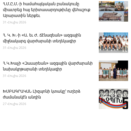
Հ.Մ.Ը.Մ.-ի համահայկական բանակումը
միաւորեց հայ երիտասարդութիւնը վեհաշուք
Արարատին ներքեւ
31 Հուլիս 2026
Հ. Կ. Խ.-ի «Ա. եւ Ժ. ­Ճէնազեան» ազգային
միջնակարգ վարժարանի տեղեկագիր
31 Հուլիս 2026
Հ․Կ․Խաչի «Զաւարեան» ազգային վարժարանի
նախակրթարանի տեղեկագիր
31 Հուլիս 2026
ԽՄԲԱԳՐԱԿԱՆ ­Լիզպոնի կտակը՝ ուղերձ
ժամանակէն անդին
27 Հուլիս 2026