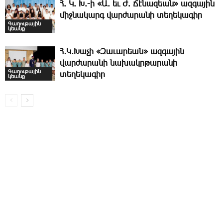
Հ. Կ. Խ.-ի «Ա. եւ Ժ. ­Ճէնազեան» ազգային
միջնակարգ վարժարանի տեղեկագիր
Գաղութային
կեանք
Հ․Կ․Խաչի «Զաւարեան» ազգային
վարժարանի նախակրթարանի
Գաղութային
տեղեկագիր
կեանք