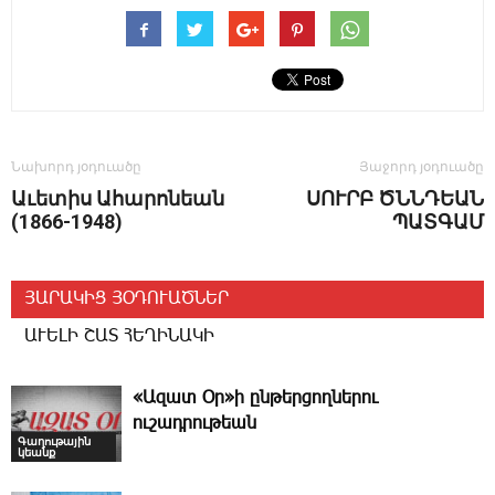
Նախորդ յօդուածը
Յաջորդ յօդուածը
Աւետիս Ահարոնեան
ՍՈՒՐԲ ԾՆՆԴԵԱՆ
(1866-1948)
ՊԱՏԳԱՄ
ՅԱՐԱԿԻՑ ՅՕԴՈՒԱԾՆԵՐ
ԱՒԵԼԻ ՇԱՏ ՀԵՂԻՆԱԿԻ
«Ազատ Օր»ի ընթերցողներու
ուշադրութեան
Գաղութային
կեանք