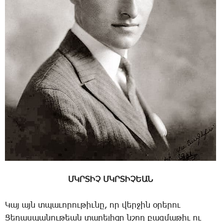
ՄԿՐՏԻՉ ՄԿՐՏԻՉԵԱՆ
­Կայ այն տպա­ւո­րու­թիւ­նը, որ վեր­ջին օ­րե­րու
­Ցե­ղաս­պա­նու­թեան տա­րե­լի­ցը նշող բազ­մա­թիւ ու