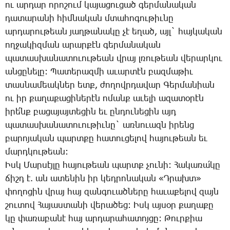
ու ար­դար ո­րո­շում կա­յա­ցու­ցած գեր­մա­նա­կան
դա­տա­րա­նի հիմ­նա­կան մտա­հո­գու­թիւ­նը
ար­դա­րու­թեան յաղ­թա­նա­կը չէ ե­ղած, այլ` հայ­կա­կան
ող­ջա­կիզ­ման ա­րար­քէն գեր­մա­նա­կան
պա­տաս­խա­նա­տո­ւու­թեան վրայ լռու­թեան վե­րար­կու
ան­ցը­նե­լը: ­Պա­տե­րազ­մի ա­ւար­տէն բազ­մա­թիւ
տաս­նա­մեակ­ներ ետք, ժո­ղովր­դա­վար ­Գեր­մա­նիան
ու իր քա­ղա­քա­ցի­նե­րէն ո­մանք ա­ւե­լի ա­զա­տօ­րէն
ի­րե՛նք բա­ցա­յայ­տե­ցին եւ ըն­դու­նե­ցին այդ
պա­տաս­խա­նա­տո­ւու­թիւ­նը` առ­նո­ւազն ի­րենց
բա­րո­յա­կան պարտ­քը հա­տու­ցե­լով հա­յու­թեան եւ
մարդ­կու­թեան:
Իսկ ­Մար­սէյ­լը հա­յու­թեան պարտք չու­նի: ­Հա­կա­ռա՛­կը
ճիշդ է. ան ա­տե­նին իր կեդ­րո­նա­կան «Դ­րախտ»
փո­ղո­ցին վրայ հայ զան­գո­ւած­նե­րը հա­ւա­քե­լով զայն
շու­տով ­Հա­յաս­տա­նի վե­րա­ծեց: Իսկ այ­սօր քա­ղա­քը
կը փա­ռա­բա­նէ հայ ար­դա­րա­հա­տոյ­ցը: ­Թուր­քիա