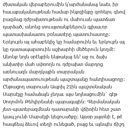
ժխտա­կան վե­րա­բե­րու­մին կ­՛ար­ժա­նա­նայ նաեւ իր
հա­ւա­քա­կա­նու­թեան հա­մար ինք­զին­քը զո­հե­լու գնով
բազ­մաց դժբախ­տու­թեան ու մա­հո­ւան պատ­ճառ
դար­ձած, ա­նոնց տո­ւայ­տանք­նե­րուն գլխա­ւոր
պա­տաս­խա­նա­տու բռնա­տէ­րը պա­տու­հա­սո­ղը:
Եր­կուքն ալ ա­հա­բե­կիչ կը հա­մա­րո­ւին եւ եր­կուքն ալ
կը դա­տա­պար­տո­ւին աշ­խար­հի մե­ծե­րուն կող­մէ:
Ա­նոնք նոյն օ­րէն­քին են­թա­կայ են՝ աջ ու ձախ
անխ­տիր մահ սփռողն ու դժբախտ մար­դոց
առ­նո­ւազն մարդ­կա­յին տար­րա­կան
ար­ժա­նա­պա­տո­ւու­թեան պաշտ­պա­նը հան­դի­սա­ցո­ղը:
Ըն­թա­ցող տա­րո­ւան Ապ­րիլ 21ին պաշ­տօ­նա­կան
­Մար­սէյ­լը հա­մա­ձայն չե­ղաւ այս նոյ­նա­ցու­մին` գէթ
­Սո­ղո­մոն ­Թեհ­լի­րեա­նի պա­րա­գա­յին: ­Գեր­մա­նա­կան
յետ-պա­տե­րազ­մեան դա­տա­րա­նի վճի­ռին հետ շատ
կապ չու­նի ­Մար­սէյ­լի կե­ցո­ւած­քը: Այ­սօր յայտ­նի է, թէ
հապ­ճեպ ձե­ւով տե­ղի ու­նե­ցած, բայց եւ այն­պէս ճիշդ