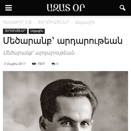
ԳԼԽԱՒՈՐ ԷՋ
ՅՕԴՈՒԱԾՆԵՐ
Ազգային
ՅՕԴՈՒԱԾՆԵՐ
Ազգային
­Մե­ծա­րանք՝ ար­դա­րու­թեան
­Մե­ծա­րանք՝ ար­դա­րու­թեան
3 Մայիս 2017
1517
0