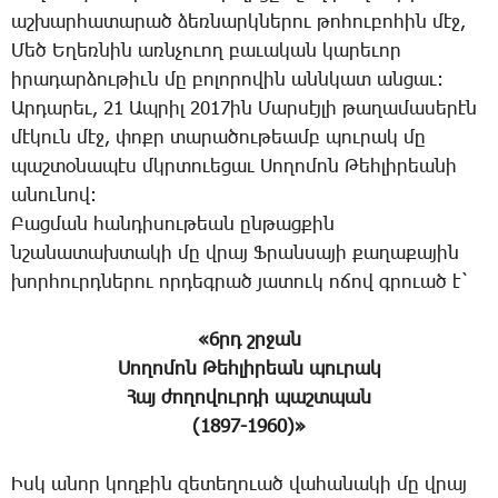
աշ­խար­հա­տա­րած ձեռ­նարկ­նե­րու թո­հու­բո­հին մէջ,
­Մեծ Ե­ղեռ­նին առն­չո­ւող բա­ւա­կան կա­րե­ւոր
ի­րա­դար­ձու­թիւն մը բո­լո­րո­վին անն­կատ ան­ցաւ:
Ար­դա­րեւ, 21 Ապ­րիլ 2017ին ­Մար­սէյ­լի թա­ղա­մա­սե­րէն
մէ­կուն մէջ, փոքր տա­րա­ծու­թեամբ պու­րակ մը
պաշ­տօ­նա­պէս մկրտո­ւե­ցաւ ­Սո­ղո­մոն ­Թեհ­լի­րեա­նի
ա­նու­նով:
­Բաց­ման հան­դի­սու­թեան ըն­թաց­քին
նշա­նա­տախ­տա­կի մը վրայ Ֆ­րան­սա­յի քա­ղա­քա­յին
խոր­հուրդ­նե­րու որ­դեգ­րած յա­տուկ ո­ճով գրո­ւած է`
«6րդ շր­ջան
­Սո­ղո­մոն ­Թեհ­լի­րեան պու­րակ
­Հայ ժո­ղո­վուր­դի պաշտ­պան
(1897-1960)»
Իսկ ա­նոր կող­քին զե­տե­ղո­ւած վա­հա­նա­կի մը վրայ