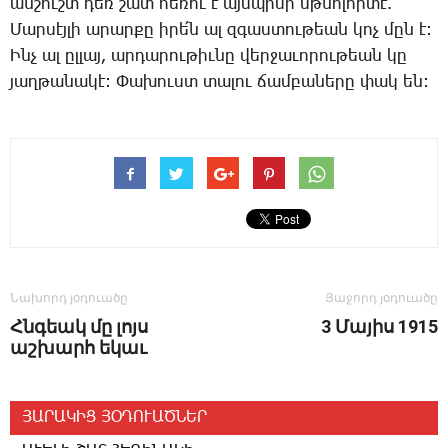
ան­շուշտ դեռ շատ հե­ռու է այս­պի­սի մթնո­լոր­տէ.
­Մար­սէյ­լի ա­րար­քը ի­րե՛ն ալ զգաս­տու­թեան կոչ մըն է:
Ինչ ալ ըլ­լայ, ար­դա­րու­թիւ­նը վեր­ջա­ւո­րու­թեան կը
յաղ­թա­նա­կէ: ­Փա­խուստ տա­լու ճամ­բա­նե­րը փակ են:
Նախորդ յօդուածը
Յաջորդ յօդուածը
Հնգեակ մը լոյս
3 ­Մա­յիս 1915
աշխարհ եկաւ
ՅԱՐԱԿԻՑ ՅՕԴՈՒԱԾՆԵՐ