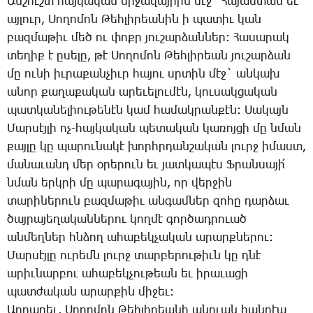
Ան­շուշտ հայ­կա­կան մի­ջա­վայ­րին մէջ` ­Հա­յաս­տան եւ
այ­լուր, ­Սո­ղո­մոն ­Թեհ­լի­րեա­նին ի պա­տիւ կան
բազ­մա­թիւ մեծ ու փոքր յու­շար­ձան­ներ: ­Հա­սա­րակ
տե­ղիք է ը­սե­լը, թէ ­Սո­ղո­մոն ­Թեհ­լի­րեան յու­շար­ձան
մը ու­նի իւ­րա­քան­չիւր հա­յու սրտին մէջ` ան­կախ
ա­նոր քա­ղա­քա­կան ա­րե­ւե­լու­մէն, կու­սակ­ցա­կան
պատ­կա­նե­լիու­թե­նէն կամ հա­մակ­րան­քէն: ­Սա­կայն
­Մար­սէյ­լի ոչ-հայ­կա­կան պե­տա­կան կա­ռոյ­ցի մը նման
քայ­լը կը պա­րու­նա­կէ խորհր­դան­շա­կան լուրջ ի­մաստ,
մա­նա­ւանդ մեր օ­րե­րուն եւ յատ­կա­պէս Ֆ­րան­սա­յի՛
նման երկ­րի մը պա­րա­գա­յին, որ վեր­ջին
տա­րի­նե­րուն բազ­մա­թիւ ան­գամ­ներ զո­հը դար­ձաւ
ծայ­րա­յե­ղա­կան­նե­րու կող­մէ գոր­ծադ­րո­ւած
ան­մեղ­ներ հնձող ա­հա­բեկ­չա­կան ա­րարք­նե­րու:
­Մար­սէյ­լը ու­րեմն լուրջ տար­բե­րու­թիւն կը դնէ
ա­րիւ­նար­բու ա­հա­բեկ­չու­թեան եւ ի­րա­ւա­ցի
պատ­ժա­կան ա­րար­քին մի­ջեւ:
Ար­դա­րեւ, ­Սո­ղո­մոն ­Թեհ­լի­րեա­նի ա­նո­ւան հան­դէպ