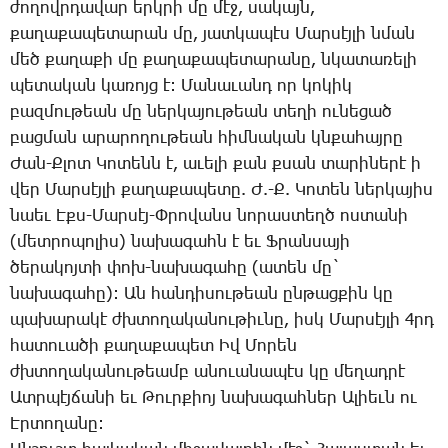
ժո­ղովր­դա­վար երկ­րի մը մէջ, սա­կայն,
քա­ղա­քա­պե­տա­րան մը, յատ­կա­պէս ­Մար­սէյ­լի նման
մեծ քա­ղա­քի մը քա­ղա­քա­պե­տա­րա­նը, նկա­տա­ռե­լի
պե­տա­կան կա­ռոյց է: ­Մա­նա­ւանդ որ կո­կիկ
բազ­մու­թեան մը ներ­կա­յու­թեան տե­ղի ու­նե­ցած
բաց­ման ա­րա­րո­ղու­թեան հիմ­նա­կան կնքա­հայ­րը
­Ժան-Քլոտ ­Կո­տենն է, ա­ւե­լի քան քսան տա­րի­նե­րէ ի
վեր ­Մար­սէյ­լի քա­ղա­քա­պե­տը. Ժ.-Ք. ­Կո­տեն ներ­կա­յիս
նաեւ Էքս-­Մար­սէյ-Փ­րո­վանս նո­րաս­տեղծ ոս­տա­նի
(մետ­րո­պո­լիս) նա­խա­գահն է եւ Ֆ­րան­սա­յի
ծե­րա­կոյ­տի փոխ-նա­խա­գա­հը (ա­տեն մը`
նա­խա­գա­հը): Ան հան­դի­սու­թեան ըն­թաց­քին կը
պա­խա­րա­կէ ժխտո­ղա­կա­նու­թիւ­նը, իսկ ­Մար­սէյ­լի 4րդ
­հա­տո­ւա­ծի քա­ղա­քա­պետ Իվ ­Մո­րեն
ժխտո­ղա­կա­նու­թեամբ ա­նո­ւա­նա­պէս կը մե­ղադ­րէ
Ատր­պէյ­ճա­նի եւ ­Թուր­քիոյ նա­խա­գահ­ներ Ա­լիեւն ու
Էր­տո­ղա­նը: