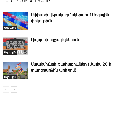
ԱՒԵԼԻ ՇԱՏ ՀԵՂԻՆԱԿԻ
Ս­փիւռ­քի վե­րա­կազ­մա­կեր­պում Ազ­գա­յին
փրկու­թիւն
Ազգային
­Լիզ­պո­նի ող­ջա­կէզ­նե­րուն
Ազգային
Մտածմունքի թափառումներ (Մայիս 28-ի
տարեդարձին առիթով)
Ազգային