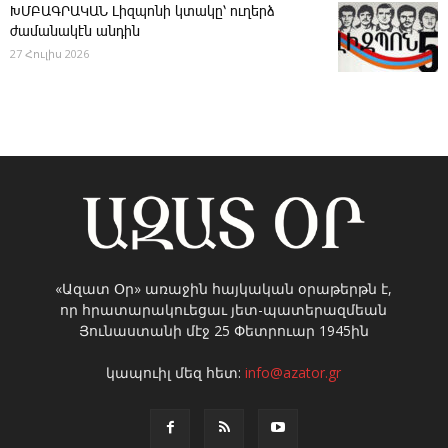
ԽՄԲԱԳՐԱԿԱՆ ­Լիզպոնի կտակը՝ ուղերձ
ժամանակէն անդին
27 Հուլիս 2026
«Ազատ Օր» առաջին հայկական օրաթերթն է,
որ հրատարակուեցաւ յետ-պատերազմեան
Յունաստանի մէջ 25 Փետրուար 1945ին
կապուիլ մեզ հետ:
info@azator.gr