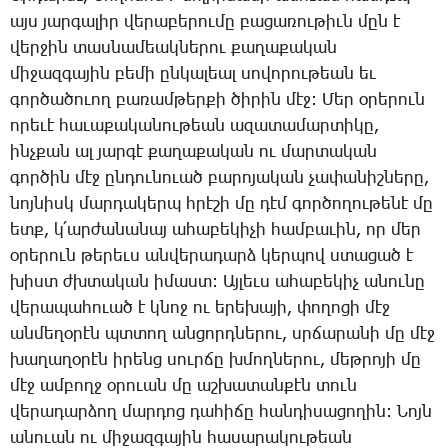
այս յար­գա­լիր վե­րա­բե­րու­մը բա­ցա­ռու­թիւն մըն է
վեր­ջին տաս­նա­մեակ­նե­րու քա­ղա­քա­կան
մի­ջազ­գա­յին բե­մի ըն­կա­լեալ սո­վո­րու­թեան եւ
գոր­ծա­ծուող բա­ռամ­թեր­քի ծի­րին մէջ: ­Մեր օ­րե­րուն
ո­րե­ւէ հա­ւա­քա­կա­նու­թեան ա­զա­տա­մար­տի­կը,
ինչ­քան ալ յար­գէ քա­ղա­քա­կան ու մար­տա­կան
գոր­ծին մէջ ըն­դու­նո­ւած բա­րո­յա­կան չա­փա­նիշ­նե­րը,
նոյ­նիսկ մար­դա­կերպ հրէ­շի մը դէմ գոր­ծո­ղու­թե­նէ մը
ետք, կ­՛ար­ժա­նա­նայ ա­հա­բե­կի­չի համ­բա­ւին, որ մեր
օ­րե­րուն թե­րեւս ան­վե­րա­դարձ կեր­պով ստա­ցած է
խիստ ժխտա­կան ի­մաստ: Այ­լեւս ա­հա­բե­կիչ ա­նու­նը
վե­րա­պա­հո­ւած է կնոջ ու ե­րե­խա­յի, փո­ղո­ցի մէջ
ան­մե­ղօ­րէն պտտող ան­ցորդ­նե­րու, սրճա­րա­նի մը մէջ
խա­ղա­ղօ­րէն ի­րենց սուր­ճը խմող­նե­րու, մեթ­րո­յի մը
մէջ ամ­բողջ օ­րո­ւան մը աշ­խա­տան­քէն տուն
վե­րա­դար­ձող մար­դոց դա­հի­ճը հան­դի­սա­ցո­ղին: ­Նոյն
ա­նո­ւան ու մի­ջազ­գա­յին հա­սա­րա­կու­թեան