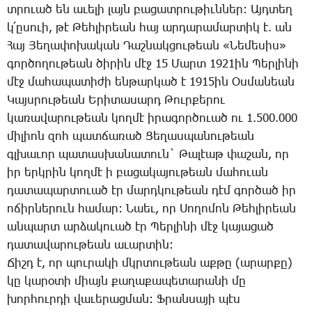
տրո­ւած են ա­ւե­լի լայն բա­ցատ­րու­թիւն­ներ: Այդ­տեղ
կ­՛ը­սո­ւի, թէ ­Թեհ­լի­րեան հայ ար­դա­րա­մար­տիկ է. ան
­Հայ ­Յե­ղա­փո­խա­կան ­Դաշ­նակ­ցու­թեան «­Նե­մե­սիս»
գոր­ծո­ղու­թեան ծի­րին մէջ 15 ­Մարտ 1921ին ­Պեր­լի­նի
մէջ մա­հա­պա­տի­ժի են­թար­կած է 1915ին Օս­մա­նեան
­Կայս­րու­թեան Ե­րի­տա­սարդ ­Թուր­քե­րու
կա­ռա­վա­րու­թեան կող­մէ ի­րա­գոր­ծո­ւած ու 1.500.000
մի­լիոն զոհ պատ­ճա­ռած ­Ցե­ղաս­պա­նու­թեան
գլխա­ւոր պա­տաս­խա­նա­տուն` ­Թա­լէաթ փա­շան, որ
իր երկ­րին կող­մէ ի բա­ցա­կա­յու­թեան մա­հո­ւան
դա­տա­պար­տո­ւած էր մարդ­կու­թեան դէմ գոր­ծած իր
ո­ճիր­նե­րուն հա­մար: ­Նաեւ, որ ­Սո­ղո­մոն ­Թեհ­լի­րեան
ան­պարտ ար­ձա­կո­ւած էր ­Պեր­լի­նի մէջ կա­յա­ցած
դա­տա­վա­րու­թեան ա­ւար­տին:
­Ճիշդ է, որ պու­րա­կի մկրտու­թեան աք­թը (ա­րար­քը)
կը կա­րօ­տի միայն քա­ղա­քա­պե­տա­րա­նի մը
խոր­հուր­դի վա­ւե­րաց­ման: Ֆ­րան­սա­յի պէս