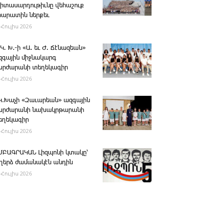
րիտասարդութիւնը վեհաշուք
րարատին ներքեւ
 Հուլիս 2026
 Կ. Խ.-ի «Ա. եւ Ժ. ­Ճէնազեան»
զգային միջնակարգ
արժարանի տեղեկագիր
 Հուլիս 2026
․Կ․Խաչի «Զաւարեան» ազգային
արժարանի նախակրթարանի
եղեկագիր
 Հուլիս 2026
ՄԲԱԳՐԱԿԱՆ ­Լիզպոնի կտակը՝
ւղերձ ժամանակէն անդին
 Հուլիս 2026