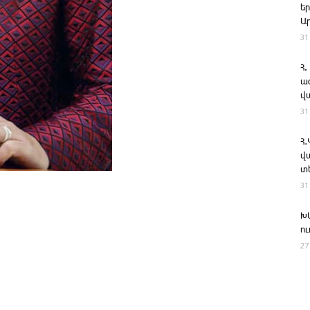
ե
Ա
31
Հ.
ա
վ
31
Հ
վ
տ
31
Խ
ո
27