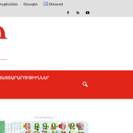
ւթիւններ
Օրագիր
Ελληνικά
ՅԱՅՏԱՐԱՐՈՒԹԻՒՆՆԵՐ
- Advertisement -