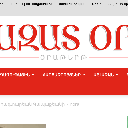
եր
Պատմական անդրադարձ
Յետադարձ կապ
Արխիւ
Յայտարարո
ԳԱՂՈՒԹԱՅԻՆ
ՀԱՐՑԱԶՐՈՅՑՆԵՐ
ԱՅԼԱԶԱՆ
Azat
Պայրագտարեան Գապաքեանի
nora
Or