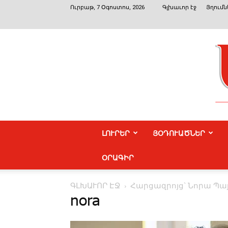
Ուրբաթ, 7 Օգոստոս, 2026
Գլխաւոր էջ
Յղումն
ԼՈՒՐԵՐ
ՅՕԴՈՒԱԾՆԵՐ
ՕՐԱԳԻՐ
ԳԼԽԱՒՈՐ ԷՋ
Հարցազրոյց` Նորա 
nora