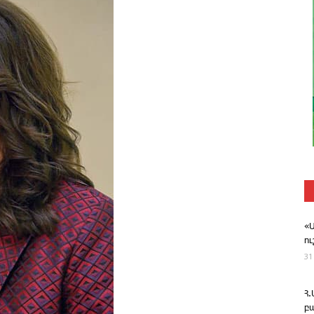
«
ո
31
Հ
բ