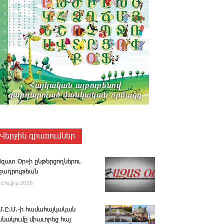
Վերջին գրառումներ
Ազատ Օր»ի ընթերցողներու
ւշադրութեան
 Հուլիս 2026
.Մ.Ը.Մ.-ի համահայկական
անակումը միաւորեց հայ