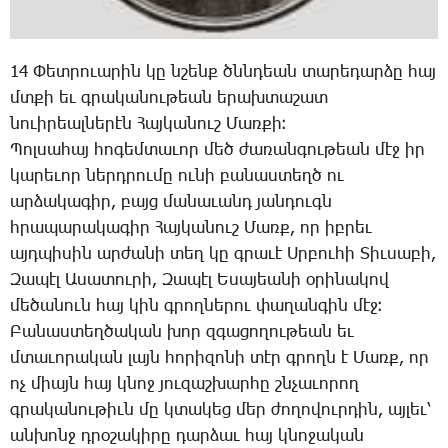
14 ­Փետ­րո­ւա­րին կը նշենք ծննդեան տա­րե­դար­ձը հայ
մտքի եւ գրա­կա­նու­թեան ե­րախ­տա­շատ
նո­ւի­րեալ­նե­րէն ­Հայ­կա­նուշ ­Մառ­քի։
­Պոլ­սա­հայ հո­գեմ­տա­ւոր մեծ ժա­ռան­գու­թեան մէջ իր
կա­րե­ւոր ներդ­րու­մը ու­նի բա­նաս­տեղծ ու
ար­ձա­կա­գիր, բայց մա­նա­ւանդ յան­դուգն
հրա­պա­րա­կա­գիր ­Հայ­կա­նուշ ­Մառք, որ իբ­րեւ
այդ­պի­սին ար­ժա­նի տեղ կը գրա­ւէ Սր­բու­հի ­Տիւ­սա­բի,
­Զա­պէլ Ա­սա­տու­րի, ­Զա­պէլ Ե­սա­յեա­նի օ­րի­նա­կով
մե­ծա­նուն հայ կին գրող­նե­րու փա­ղան­գին մէջ։
­Բա­նաս­տեղ­ծա­կան խոր զգա­ցո­ղու­թեան եւ
մտա­ւո­րա­կան լայն հո­րի­զո­նի տէր գրողն է ­Մառք, որ
ոչ միայն հայ կնոջ յու­զաշ­խար­հը շնչա­ւո­րող
գրա­կա­նու­թիւն մը կտա­կեց մեր ժո­ղո­վուր­դին, այ­լեւ՝
ան­խոնջ դրօ­շա­կի­րը դար­ձաւ հայ կնո­ջա­կան