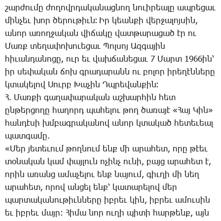
շար­ժու­մը ժո­ղովր­դա­կա­նաց­նող նո­ւի­րեա­լը ապ­րե­ցաւ
մին­չեւ խոր ծե­րու­թիւն։ Իր կեան­քի վեր­ջա­լոյ­սին,
ա­նոր ա­ռող­ջա­կան վի­ճա­կը վատ­թա­րա­ցած էր ու
­Մառք տե­ղա­փո­խո­ւե­ցաւ ­Պոլ­սոյ Ազ­գա­յին
հի­ւան­դա­նո­ցը, ուր եւ վախ­ճա­նե­ցաւ 7 ­Մարտ 1966ին՝
իր սե­փա­կան ճոխ գրա­դա­րանն ու բո­լոր ի­րե­ղէն­նե­րը
կտա­կե­լով ­Սուրբ ­Խա­չին Դպ­րե­վան­քին։
Հ. ­Մառ­քի գա­ղա­փա­րա­կան աշ­խար­հին հետ
ըն­թեր­ցո­ղը հա­ղորդ պա­հե­լու թող ծա­ռա­յէ «­Հայ ­Կին»
հան­դէ­սի խմբագ­րա­կա­նով ա­նոր կտա­կած հե­տե­ւեալ
պատ­գա­մը.
«­Մեր յե­տե­ւում թող­նում ենք մի ա­րա­հետ, ո­րը թէեւ
տօ­նա­կան կամ փայ­լուն ո­չինչ ու­նի, բայց ա­րա­հետ է,
ո­րին ա­ռանց ա­մա­չե­լու ենք նա­յում, գիւ­ղի մի նեղ
ա­րա­հետ, ո­րով ան­ցել ենք՝ կա­տա­րե­լով մեր
պար­տա­կա­նու­թիւն­նե­րը իբ­րեւ կին, իբ­րեւ ա­մու­սին
եւ իբ­րեւ մայր: ­Հի­մա նոր ու­ղի պի­տի հար­թենք, այն