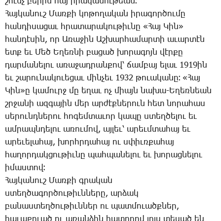
շունչ բե­րին հայ ի­րա­կա­նու­թեան։
­Հայ­կա­նուշ ­Մառ­քի կո­թո­ղա­կան ի­րա­գոր­ծու­մը
հան­դի­սա­ցաւ հրա­տա­րա­կու­թիւ­նը «­Հայ ­Կին»
հան­դէ­սին, որ Ա­ռա­ջին Աշ­խար­հա­մար­տի ա­ւար­տէն
ետք եւ ­Մեծ Ե­ղեռ­նի բա­ցած խո­րա­գոյն վէր­քը
դար­մա­նե­լու ա­ռա­ջադ­րան­քով՝ ճամ­բայ ե­լաւ 1919ին
եւ շա­րու­նա­կո­ւե­ցաւ մին­չեւ 1932 թո­ւա­կա­նը։ «­Հայ
­Կին»ը կա­մուրջ մը ե­ղաւ ոչ միայն նա­խա-Ե­ղեռ­նեան
շրջա­նի ազ­գա­յին մեր ար­ժէք­նե­րուն հետ նո­րա­հաս
սե­րունդ­նե­րու հո­գեմ­տա­ւոր կա­պը ստեղ­ծե­լու եւ
ամ­րապնդե­լու ա­ռու­մով, այ­լեւ՝ ա­րեւմ­տա­հայ եւ
ա­րե­ւե­լա­հայ, խորհր­դա­հայ ու սփիւռ­քա­հայ
հա­ղոր­դակ­ցու­թիւ­նը պահ­պա­նե­լու եւ խո­րաց­նե­լու
ի­մաս­տով։
­Հայ­կա­նուշ ­Մառ­քի գրա­կան
ստեղ­ծա­գոր­ծու­թիւն­նե­րը, ար­ձակ
բա­նաս­տեղ­ծու­թիւն­ներ ու պատ­մուածք­ներ,
հա­ւա­քո­ւած ու ա­ռան­ձին հա­տո­րով լոյս տե­սած են