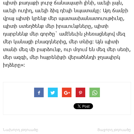
պի­տի քա­ղա­քի լուրջ ճա­նա­պարհ լի­նի, ա­ւե­լի լայն,
ա­ւե­լի ու­ղիղ, ա­ւե­լի ձիգ դէ­պի նպա­տա­կը: Այդ ճամ­բի
վրայ պի­տի կրենք մեր պա­տաս­խա­նա­տո­ւու­թիւ­նը,
պի­տի ստեղ­ծենք մեր ի­րա­ւունք­նե­րը, պի­տի
դարբ­նենք մեր գոր­ծը` ա­մէ­նե­ւին չհե­ռաց­նե­լով մեզ
մեր կա­նա­ցի բնազդ­նե­րից, մեր տնից: Այն պի­տի
տա­նի մեզ մի բար­ձունք, ուր մղում են մեզ մեր սե­ռի,
մեր ազ­գի, մեր հայ­րե­նի­քի վե­րածնն­դի ջղա­պիրկ
իղ­ձե­րը»։
Նախորդ յօդուածը
Յաջորդ յօդուածը