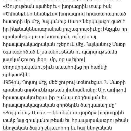
«­Ծու­լու­թեան պա­հե­րէս» խո­րագ­րին տակ։ Իսկ
«Ծ­փանք­ներ կեան­քէս» խո­րագ­րով հրա­տա­րա­կո­ւած
հա­տո­րի մը մէջ, ­Հայ­կա­նուշ ­Մառք ներ­կա­յա­ցու­ցած է
իր ինք­նա­կեն­սագ­րա­կան յու­շագ­րու­թիւ­նը։ Ինչ­պէս իր
գրա­կան-գե­ղա­րո­ւես­տա­կան, այն­պէս ալ
հրա­պա­րա­կագ­րա­կան է­ջե­րուն մէջ, ­Հայ­կա­նուշ ­Մառք
օգ­տա­գոր­ծած է յստա­կու­թեան ու պար­զու­թեամբ
յատ­կան­շո­ւող լե­զու մը, որ ա­ւե­լիով
ժո­ղովրդա­կա­նու­թիւն ա­պա­հո­վեց իր հա­ճե­լի
գրե­լաո­ճին։
1954ին, ­Պոլ­սոյ մէջ, մեծ շու­քով տօ­նո­ւե­ցաւ Հ. ­Մառ­քի
գրա­կան գոր­ծու­նէու­թեան յիս­նա­մեա­կը։ Այդ ա­ռի­թով
հրա­տա­րա­կո­ւե­ցաւ իր բա­նաս­տեղ­ծա­կան եւ
հրա­պա­րա­կագ­րա­կան գոր­ծե­րէն ծաղ­կա­քաղ մը՝
«­Հայ­կա­նուշ ­Մառք — կեանքն ու գոր­ծը» խո­րագ­րին
տակ։ ­Հայ գրա­կա­նու­թեան եւ հրա­պա­րա­կագ­րու­թեան
կնո­ջա­կան ձայ­նը շնչա­ւո­րող եւ հայ կնո­ջա­կան