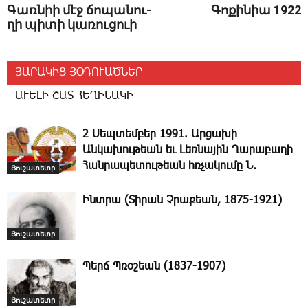
­Գառ­նիի մէջ ճո­պա­նու­
Գոքինիա 1922
ղի պի­տի կա­ռու­ցո­ւի
ՅԱՐԱԿԻՑ ՅՕԴՈՒԱԾՆԵՐ
ԱՒԵԼԻ ՇԱՏ ՀԵՂԻՆԱԿԻ
2 Սեպտեմբեր 1991. Արցախի
Անկախութեան եւ Լեռնային Ղարաբաղի
Հանրապետութեան հռչակումը Ն.
Յուշատետր
Ինտրա (Տիրան Չրաքեան, 1875-1921)
Յուշատետր
Պերճ Պռօշեան (1837-1907)
Յուշատետր