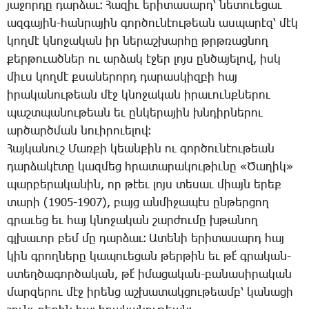
յա­ջոր­դը դար­ձաւ։ Հա­զիւ ե­րի­տա­սարդ՝ նե­տո­ւե­ցաւ
ազ­գա­յին-հան­րա­յին գոր­ծու­նէու­թեան աս­պա­րէզ՝ մէկ
կող­մէ կնո­ջա­կան իր նե­րաշ­խար­հը թրթռաց­նող
քեր­թո­ւած­ներ ու ար­ձակ է­ջեր լոյս ըն­ծա­յե­լով, իսկ
միւս կող­մէ քսա­նե­րորդ դա­րաս­կիզ­բի հայ
ի­րա­կա­նու­թեան մէջ կնո­ջա­կան ի­րա­ւունք­նե­րու
պաշտ­պա­նու­թեան եւ ըն­կե­րա­յին խնդիր­նե­րու
ար­ծարծ­ման նո­ւի­րո­ւե­լով։
­Հայ­կա­նուշ ­Մառ­քի կեան­քին ու գոր­ծու­նէու­թեան
դար­ձա­կէ­տը կազ­մեց հրա­տա­րա­կու­թիւ­նը «­Ծա­ղիկ»
պար­բե­րա­կա­նին, որ թէեւ լոյս տե­սաւ միայն ե­րեք
տա­րի (1905-1907), բայց ան­մի­ջա­պէս ըն­թեր­ցող
գրա­ւեց եւ հայ կնո­ջա­կան շար­ժու­մը խթա­նող
գլխա­ւոր բեմ մը դար­ձաւ։ Ա­տե­նի ե­րի­տա­սարդ հայ
կին գրող­նե­րը կա­պո­ւե­ցան թեր­թին եւ թէ՛ գրա­կան-
ստեղ­ծա­գոր­ծա­կան, թէ՛ ի­մա­ցա­կան-բա­նա­սի­րա­կան
մար­զե­րու մէջ ի­րենց աշ­խա­տակ­ցու­թեամբ՝ կա­նա­ցի