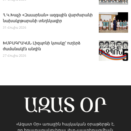
Հ․Կ․Խաչի «Զաւարեան» ազգային վարժարանի
նախակրթարանի տեղեկագիր
31 Հուլիս 2026
ԽՄԲԱԳՐԱԿԱՆ ­Լիզպոնի կտակը՝ ուղերձ
ժամանակէն անդին
27 Հուլիս 2026
«Ազատ Օր» առաջին հայկական օրաթերթն է,
որ հրատարակուեցաւ յետ-պատերազմեան