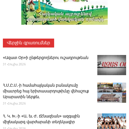
Վերջին գրառումներ
«Ազատ Օր»ի ընթերցողներու ուշադրութեան
31 Հուլիս 2026
Հ.Մ.Ը.Մ.-ի համահայկական բանակումը
միաւորեց հայ երիտասարդութիւնը վեհաշուք
Արարատին ներքեւ
31 Հուլիս 2026
Հ. Կ. Խ.-ի «Ա. եւ Ժ. ­Ճէնազեան» ազգային
միջնակարգ վարժարանի տեղեկագիր
31 Հուլիս 2026