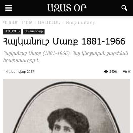
ԳԼԽԱՒՈՐ ԷՋ
ԱՅԼԱԶԱՆ
Յուշատետր
ԱՅԼԱԶԱՆ
Յուշատետր
­Հայ­կա­նուշ ­Մառք 1881-1966
­Հայ­կա­նուշ ­Մառք (1881-1966). ­Հայ կնո­ջա­կան շարժ­ման
ե­րախ­տա­ւո­րը Ն.
14 Փետրվար 2017
2406
0