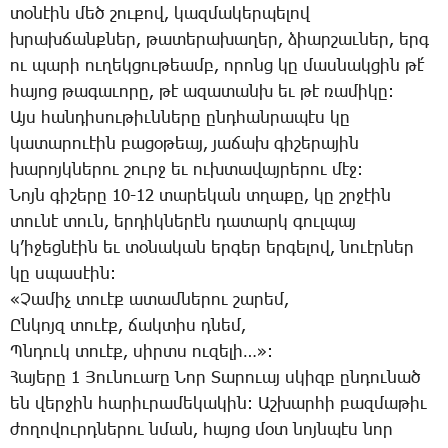
տօ­նէին մեծ շու­քով, կազ­մա­կեր­պե­լով
խրախ­ճանք­ներ, թա­տե­րա­խա­ղեր, ձիար­շաւ­ներ, երգ
ու պա­րի ու­ղեկ­ցու­թեամբ, ո­րոնց կը մաս­նակ­ցին թէ՛
հա­յոց թա­գա­ւո­րը, թէ ա­զա­տանխ եւ թէ ռա­մի­կը:
Այս հան­դի­սու­թիւն­նե­րը ընդ­հան­րա­պէս կը
կա­տա­րո­ւէին բա­ցօ­թեայ, յա­ճախ գի­շե­րա­յին
խա­րոյկ­նե­րու շուրջ եւ ուխ­տա­վայ­րե­րու մէջ:
­Նոյն գի­շե­րը 10-12 տա­րե­կան տղա­քը, կը շրջէին
տու­նէ տուն, եր­դիկ­նե­րէն դա­տարկ գուլ­պայ
կ’ի­ջեց­նէին եւ տօ­նա­կան եր­գեր եր­գե­լով, նո­ւէր­ներ
կը սպա­սէին:
«­Չա­միչ տո­ւէք ա­տամ­նե­րու շա­րեմ,
Ըն­կոյզ տո­ւէք, ճակ­տիս դնեմ,
Պն­դուկ տո­ւէք, սիրտս ու­զե­լի…»:
­Հա­յե­րը 1 ­Յու­նո­ւաrը ­Նոր ­Տա­րո­ւայ սկիզբ ըն­դու­նած
են վեր­ջին հա­րիւ­րա­մե­կա­կին: Աշ­խար­հի բազ­մա­թիւ
ժո­ղո­վուրդ­նե­րու նման, հա­յոց մօտ նոյն­պէս նոր