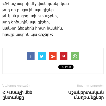
«­Թէ աշ­խար­հի մէջ փակ դռներ կան
թող որ բա­ցո­ւին այս գի­շեր.
թէ կան լա­ցող, տխուր աչ­քեր,
թող ծի­ծա­ղին այս գի­շեր,
կան­չող ձեռ­քերն ի­րար հաս­նին,
հրաշք ապ­րին այս գի­շեր»:
Նախորդ յօդուածը
Յաջորդ յօդուածը
Հ.Կ.Խաչի մեծ
Աշակերտական
ընտանքը
մաղթանքներ