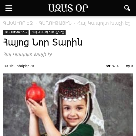
ԳԼԽԱՒՈՐ ԷՋ
ԳԱՂՈՒԹԱՅԻՆ
Հայ Կապոյտ Խաչի Էջ
ԳԱՂՈՒԹԱՅԻՆ
Հայ Կապոյտ Խաչի Էջ
­Հա­յոց ­Նոր ­Տա­րին
Հայ Կապոյտ Խաչի էջ
30 Դեկտեմբեր 2019
8200
0