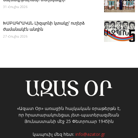
նախակրթարանի տեղեկագիր
31 Հուլիս 2026
ԽՄԲԱԳՐԱԿԱՆ ­Լիզպոնի կտակը՝ ուղերձ
ժամանակէն անդին
27 Հուլիս 2026
«Ազատ Օր» առաջին հայկական օրաթերթն է,
որ հրատարակուեցաւ յետ-պատերազմեան
Յունաստանի մէջ 25 Փետրուար 1945ին
կապուիլ մեզ հետ:
info@azator.gr