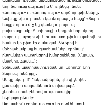
պտղա­բե­րու­թեան, ա­ռա­տու­թեան ու յա­ւեր­ժու­թեան:
­Նոր ­Տա­րո­ւայ գա­լուս­տին կ­՚ու­ղեկ­ցէր նաեւ
«նո­րո­գե­լու» ու «նո­րո­գո­ւե­լու» գոր­ծո­ղու­թիւն­նե­րը:
­Նախ կը թխո­ւէր տօ­նի կա­րե­ւո­րա­գոյն հա­ցը՝ «­Տա­րի
հա­ցը» ո­րուն մէջ կը զե­տե­ղո­ւէր օ­րո­ւայ
բախ­տադ­րա­մը: ­Տա­րի հա­ցին կող­քին նոր սկսող
տա­րո­ւայ յա­ջո­ղու­թիւն ու ա­ռա­տու­թիւն ա­պա­հո­վե­լու
հա­մար կը թխո­ւէր զա­նա­զան ձե­ւե­րով եւ
մե­ծու­թեամբ այլ հա­ցա­տե­սակ­ներ. օ­րի­նակ՝
ըն­տա­նի­քի պարտ­կե­րով խմո­րե­ղէն­ներ. (մկրատ,
մատ­նոց, քսակ…):
­Տօ­նա­կան պատ­րաս­տու­թեան կը յա­ջոր­դէր ­Նոր
­Տա­րո­ւայ խնճոյ­քը:
Ան կը սկսէր 31 ­Դեկ­տեմ­բե­րին, կէս գի­շե­րին,
ըն­տա­նի­քի ան­դամ­նե­րուն փո­խա­դարձ
շնոր­հա­ւո­րանք­նե­րով ու պար­տա­դիր
ներ­կա­յու­թեամբ:
Այդ պա­հուն օրհ­նո­ւած ջուր կը բե­րէին տուն: