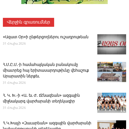
Վերջին գրառումներ
«Ազատ Օր»ի ընթերցողներու ուշադրութեան
31 Հուլիս 2026
Հ.Մ.Ը.Մ.-ի համահայկական բանակումը
միաւորեց հայ երիտասարդութիւնը վեհաշուք
Արարատին ներքեւ
31 Հուլիս 2026
Հ. Կ. Խ.-ի «Ա. եւ Ժ. ­Ճէնազեան» ազգային
միջնակարգ վարժարանի տեղեկագիր
31 Հուլիս 2026
Հ․Կ․Խաչի «Զաւարեան» ազգային վարժարանի