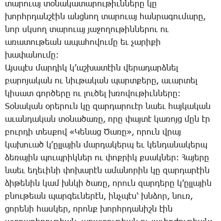
տա­րո­ւայ տօ­նա­կա­տա­րու­թիւն­նե­րը կը
խորհր­դան­շէին անց­նող տա­րո­ւայ հան­րա­գու­մա­րը,
նոր սկսող տա­րո­ւայ յա­ջո­ղու­թին­նե­րու ու
ա­ռա­տու­թեան ա­պա­հո­վու­մը եւ չա­րի­քի
խա­փա­նու­մը:
Այս­պէս մար­դիկ կ­’աշ­խա­տէին վե­րա­դարձ­նել
բա­րո­յա­կան ու նիւ­թա­կան պարտ­քե­րը, ա­ւար­տել
կի­սատ գոր­ծե­րը ու լու­ծել խռո­վու­թիւն­նե­րը:
­Տօ­նա­կան օ­րե­րուն կը զար­դա­րո­ւէր նաեւ հայ­կա­կան
ա­ւան­դա­կան տօ­նա­ծա­ռը, ո­րը փայ­տէ կա­ռոյց մըն էր
բուր­դի տես­քով «­Կե­նաց ­Ծա­ռը», ո­րուն վրայ
կա­խո­ւած կ­՚ըլ­լա­յին մար­դա­կերպ եւ կեն­դա­նա­կերպ
ձե­ռա­յին պուպ­րիկ­ներ ու փոք­րիկ քսակ­ներ: ­Հա­յե­րը
նաեւ ե­ղե­ւի­նի փո­խա­րէն ա­մա­նո­րին կը զար­դա­րէին
ձի­թե­նին կամ խնկի ծա­ռը, ո­րուն զար­դե­րը կ­’ըլ­լա­յին
բնու­թեան պար­գեւ­նե­րէն, ինչ­պէս՝ խնձոր, նուռ,
ցո­րե­նի հաս­կեր, ո­րոնք խորհր­դա­նիշն էին