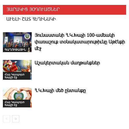
ՅԱՐԱԿԻՑ ՅՕԴՈՒԱԾՆԵՐ
ԱՒԵԼԻ ՇԱՏ ՀԵՂԻՆԱԿԻ
Յունաստանի Հ.Կ.­Խաչի 100-ամեակի
փառաշուք տօնակատարութիւնը Աթէնքի
մէջ
ԳԱՂՈՒԹԱՅԻՆ
Աշակերտական մաղթանքներ
Հայ Կապոյտ
Խաչի Էջ
Հ.Կ.Խաչի մեծ ընտանքը
Հայ Կապոյտ
Խաչի Էջ