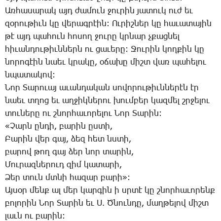
Առ­հա­սա­րակ այդ ժա­մուն ջու­րին յա­տուկ ուժ եւ
զօ­րու­թիւն կը վե­րագ­րէին: Ու­րիշ­ներ կը հա­ւա­տա­յին
թէ այդ պա­հուն հո­սող ջու­րը կրնար չքաց­նել
հի­ւան­դու­թիւն­ներն ու ցա­ւե­րը: ­Ջու­րին կող­քին կը
նո­րո­գէին նաեւ կրա­կը, օ­ճա­խը միշտ վառ պա­հե­լու
նպա­տա­կով:
­Նոր ­Տա­րո­ւայ ա­ւան­դա­կան սո­վո­րու­թիւն­նե­րէն էր
նաեւ տղոց եւ աղ­ջիկ­նե­րու խում­բեր կազ­մել շրջե­լու
տու­նե­րը ու շնոր­հա­ւո­րե­լու ­Նոր ­Տա­րին:
«­Չարն ըն­դի, բա­րին ըս­տի,
­Բա­րին վեր գայ, ձեզ հետ նստի,
բա­րով թող գայ ձեր նոր տա­րին,
­Մու­րազ­նե­րուդ զիմ կա­տա­րի,
­Ձեր տուն մտնի հա­զար բա­րի»:
Այ­սօր մենք ալ մեր կար­գին ի սրտէ կը շնոր­հա­ւո­րենք
բո­լո­րին ­Նոր ­Տա­րին եւ Ս. Ծ­նուն­դը, մաղ­թե­լով միշտ
լաւն ու բա­րին: