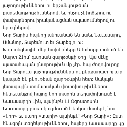
յա­ջո­ղու­թիւն­նե­րու ու եր­ջան­կու­թեան
բա­րե­մաղ­թու­թիւն­նե­րով, եւ ին­չու չէ իղ­ձե­րու ու
փա­փաք­նե­րու ի­րա­կա­նաց­ման սպա­սում­նե­րով ու
ե­րազ­նե­րով:
­Նոր ­Տա­րին հա­յե­րը ա­նո­ւա­նած են նաեւ ­Նա­ւա­սարդ,
Ա­մա­նոր, ­Տա­րե­մուտ եւ ­Տա­րեգ­լուխ:
­Խոր ան­ցեա­լին մեր նախ­նի­նե­րը Ա­մա­նո­րը տօ­նած են
­Մարտ 21ին՝ գար­նան զար­թօն­քի օ­րը: Այս մէ­կը
պա­տա­հա­կան ընտ­րու­թիւն մը չէր. հայ ժո­ղո­վուր­դը
­Նոր ­Տա­րո­ւայ յա­ջո­ղու­թիւն­ներն ու բեր­քա­ռատ ըլ­լա­լը
կա­պած են բնու­թեան զար­թօն­քին հետ: ­Սա­կայն
յե­տա­գա­յին տո­մա­րա­կան փո­փո­խու­թիւն­նե­րու
հե­տե­ւան­քով հա­յոց նոր տա­րին տե­ղա­փո­խո­ւած է
­Նա­ւա­սար­դի 1ին, այ­սինքն 11 Օ­գոս­տո­սին:
­Նա­ւա­սարդ բա­ռը կազ­մո­ւած է եր­կու մա­սե­րէ, նաւ
«նոր» եւ սարդ «տա­րի» այ­սինքն՝ «­Նոր ­Տա­րի»: Ըստ
հնա­գոյն տե­ղե­կու­թիւն­նե­րու, հա­յե­րը ­Նա­ւա­սար­դը կը