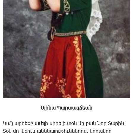
Ա­լի­նա ­Պար­տագ­ճեան
­Կա՞յ ար­դեօք ա­ւե­լի սի­րե­լի տօն մը քան ­Նոր ­Տա­րին:
­Տօն մը լե­ցուն ակն­կա­լու­թիւն­նե­րով, նո­րա­նոր