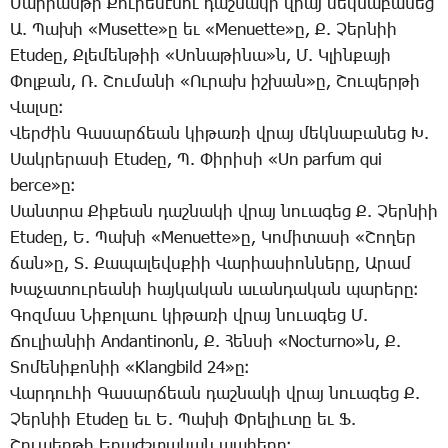
­Մա­րիան­թի ­Քու­րե­մէ­նու դաշ­նա­կի վրայ մեկ­նա­բա­նեց
Ա. ­Պա­խի «Musette»ը եւ «Menuette»ը, Ք. ­Չեր­նիի
Etudeը, Ք­լե­մեն­թիի «­Սո­նա­թի­նա»ն, Մ. Կ­լին­քա­յի
­Փոլ­քան, Ռ. ­Շու­մա­նի «Ու­րախ իշ­խան»ը, ­Շու­պեր­թի
­Վալ­սը։
­Վեր­ժին ­Գա­սար­ճեան կի­թա­ռի վրայ մեկ­նա­բա­նեց Խ.
­Սակ­րե­րա­սի Etudeը, Պ. ­Փի­րի­սի «Un parfum qui
berce»ը։
­Սանտ­րա ­Քի­քեան դաշ­նա­կի վրայ նո­ւա­գեց Ք. ­Չեր­նիի
Etudeը, Ե. ­Պա­խի «Menuette»ը, ­Կո­մի­տա­սի «­Շո­ղեր
ճան»ը, Տ. ­Քա­պա­լեվս­քիի ­Վա­րիա­սիոն­նե­րը, Ա­րամ
­Խա­չա­տու­րեա­նի հայ­կա­կան ա­ւան­դա­կան պա­րե­րը։
­Գոզ­մաս ­Նի­քո­լաու կի­թա­ռի վրայ նուա­գեց Մ.
­Ճու­լիա­նիի Andantinonն, Ք. ­Հեն­սի «Nocturno»ն, Ք.
­Տո­մե­նի­քո­նիի «Klangbild 24»ը։
­Վար­դու­հի ­Գա­սար­ճեան դաշ­նա­կի վրայ նո­ւա­գեց Ք.
­Չեր­նիի Etudeը եւ Ե. ­Պա­խի Փ­րե­լիւ­տը եւ Ֆ.
­Շու­պեր­թի Ե­րաժշ­տա­կան պա­հե­րը։