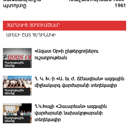
պտոյտը
1961
ՅԱՐԱԿԻՑ ՅՕԴՈՒԱԾՆԵՐ
ԱՒԵԼԻ ՇԱՏ ՀԵՂԻՆԱԿԻ
«Ազատ Օր»ի ընթերցողներու
ուշադրութեան
Գաղութային
կեանք
Հ. Կ. Խ.-ի «Ա. եւ Ժ. ­Ճէնազեան» ազգային
միջնակարգ վարժարանի տեղեկագիր
Գաղութային
կեանք
Հ․Կ․Խաչի «Զաւարեան» ազգային
վարժարանի նախակրթարանի
Գաղութային
տեղեկագիր
կեանք