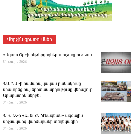
Վերջին գրառումներ
«Ազատ Օր»ի ընթերցողներու ուշադրութեան
31 Հուլիս 2026
Հ.Մ.Ը.Մ.-ի համահայկական բանակումը
միաւորեց հայ երիտասարդութիւնը վեհաշուք
Արարատին ներքեւ
31 Հուլիս 2026
Հ. Կ. Խ.-ի «Ա. եւ Ժ. ­Ճէնազեան» ազգային
միջնակարգ վարժարանի տեղեկագիր
31 Հուլիս 2026