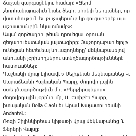
ճա­շակ զար­գաց­նե­լու հա­մար։ «­Ջերմ
շնոր­հա­կա­լու­թիւն նաեւ ձե­զի, սի­րե­լի ներ­կա­ներ, որ
վստա­հու­թիւն եւ քա­ջա­լե­րանք կը ցու­ցա­բե­րէք այս
աշ­խա­տան­քին նկատ­մամբ»։
Ա­պա՝ գոր­ծադ­րու­թեան դրո­ւե­ցաւ օ­րուան
գե­ղա­րո­ւես­տա­կան յայ­տա­գի­րը։ ­Յա­ջոր­դա­բար ե­լոյթ
ու­նե­ցան հե­տե­ւեալ նո­ւա­գող­նե­րը՝ մեկ­նա­բա­նե­լով
ա­նո­ւա­նի յօ­րի­նող­նե­րու ստեղ­ծա­գոր­ծու­թիւն­նե­րէ
հա­տո­ւած­ներ։
­Դաշ­նա­կի վրայ Է­լի­սա­վէթ ­Մե­լի­քեան մեկ­նա­բա­նեց Կ.
­Սա­րա­ճեա­նի ­Հայ­կա­կան ­Պա­րը, ժո­ղովր­դա­յին
ստեղ­ծա­գոր­ծու­թիւն մը, «­Քեր­քի­րա­յի­քոս»
ժո­ղովր­դա­յին յօ­րի­նու­մը, Ա. Ե­տի­քէի ­Պա­րը,
ի­տա­լա­կան Bella Ciaoն­ եւ Ա­րամ ­Խա­չա­տու­րեա­նի
Andanteն։
­Ռո­զի ­Չի­լին­կի­րեան կի­թա­ռի վրայ մեկ­նա­բա­նեց Հ.
­Ֆե­րե­րի ­Վալ­սը։