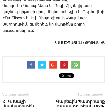
­Վար­դու­հի ­Գա­սար­ճեան եւ ­Ռո­զի ­Չի­լին­կի­րեան
դաշ­նակ-կի­թա­ռի վրայ մեկ­նա­բա­նե­ցին Լ. ­Պեթ­հո­վէ­նի
«Fur Elise»ը եւ Էվ. ­Ռե­պու­ցի­քա­յի «­Կա­յան»ը։
­Յա­ջո­ղու­թիւն եւ վե­րելք կը մաղ­թենք բո­լոր
նո­ւա­գող­նե­րուն։
ՀԱՄԱԶԳԱՅԻՆԻ ԹՂԹԱԿԻՑ
Նախորդ յօդուածը
Յաջորդ յօդուածը
Հ. Կ. Խաչի
Գարեգին Պատրիարք
մասնաճիւղին
Խաչատուրեան 1880-