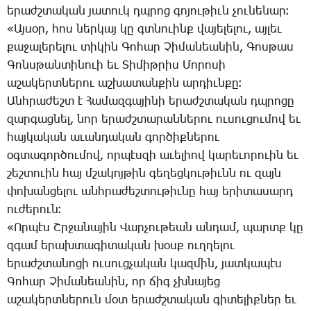
ե­րաժշ­տա­կան յա­տուկ դպրոց գո­յու­թիւն չու­նե­նար։
«Այ­սօր, հոս ներ­կայ կը գտնո­ւինք վա­յե­լե­լու, այ­լեւ
քա­ջա­լե­րե­լու տի­կին ­Գո­հար ­Չի­մա­նեա­նին, ­Գոս­թաս
­Գոնս­թան­տի­նո­ւի եւ ­Տի­միթ­րիս ­Մո­րո­սի
ա­շա­կերտ­նե­րու աշ­խա­տան­քին ար­դիւն­քը։
Անհ­րա­ժեշտ է ­Հա­մազ­գա­յի­նի ե­րաժշ­տա­կան դպրո­ցը
զար­գաց­նել, նոր ե­րաժշ­տա­րան­նե­րու ու­սու­ցու­մով եւ
հայ­կա­կան ա­ւան­դա­կան գոր­ծիք­նե­րու
օգ­տա­գոր­ծու­մով, որ­պէս­զի ա­ւե­լիով կա­րե­ւո­րո­ւին եւ
շեշ­տո­ւին հայ մշա­կոյ­թին գե­ղեց­կու­թիւնն ու զայն
փո­խան­ցե­լու անհ­րա­ժեշ­տու­թիւ­նը հայ ե­րի­տա­սարդ
ու­ժե­րուն։
«Որ­պէս Շր­ջա­նա­յին ­Վար­չու­թեան ան­դամ, պարտք կը
զգամ ե­րախ­տա­գի­տա­կան խօսք ուղ­ղե­լու
ե­րաժշ­տա­նո­ցի ու­սուց­չա­կան կազ­մին, յատ­կա­պէս
­Գո­հար ­Չի­մա­նեա­նին, որ ճիգ չխնա­յեց
ա­շա­կերտ­նե­րուն մօտ ե­րաժշ­տա­կան գի­տե­լիք­ներ եւ