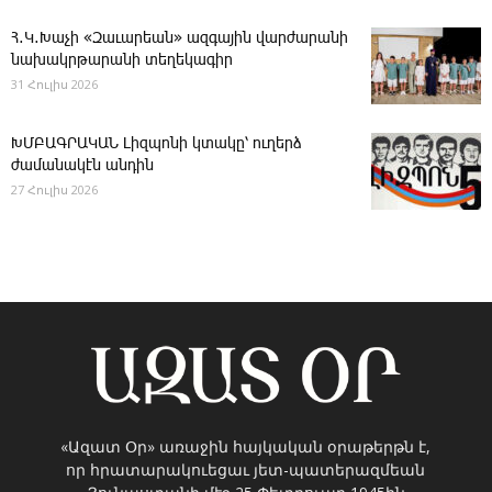
Հ․Կ․Խաչի «Զաւարեան» ազգային վարժարանի
նախակրթարանի տեղեկագիր
31 Հուլիս 2026
ԽՄԲԱԳՐԱԿԱՆ ­Լիզպոնի կտակը՝ ուղերձ
ժամանակէն անդին
27 Հուլիս 2026
«Ազատ Օր» առաջին հայկական օրաթերթն է,
որ հրատարակուեցաւ յետ-պատերազմեան