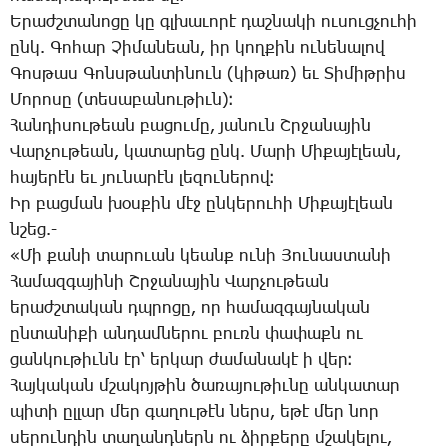
Ե­րաժշ­տա­նո­ցը կը գլխա­ւո­րէ դաշ­նա­կի ու­սուց­չու­հի
ընկ. ­Գո­հար ­Չի­մա­նեան, իր կող­քին ու­նե­նա­լով
­Գոս­թաս ­Գոնս­թան­տի­նուն (կի­թառ) եւ ­Տի­միթ­րիս
­Մո­րո­սը (տե­սա­բա­նու­թիւն)։
­Հան­դի­սու­թեան բա­ցու­մը, յա­նուն Շրջա­նա­յին
­Վար­չու­թեան, կա­տա­րեց ընկ. ­Մա­րի ­Մի­քա­յէ­լեան,
հա­յե­րէն եւ յու­նա­րէն լե­զու­նե­րով։
Իր բաց­ման խօս­քին մէջ ըն­կե­րու­հի ­Մի­քա­յէ­լեան
նշեց.-
«­Մի քա­նի տա­րո­ւան կեանք ու­նի ­Յու­նաս­տա­նի
­Հա­մազ­գա­յի­նի Շր­ջա­նա­յին ­Վար­չու­թեան
ե­րաժշ­տա­կան դպրո­ցը, որ հա­մազ­գայ­նա­կան
ըն­տա­նի­քի ան­դամ­նե­րու բուռն փա­փաքն ու
ցան­կու­թիւնն էր՝ եր­կար ժա­մա­նա­կէ ի վեր։
­Հայ­կա­կան մշա­կոյ­թին ծա­ռա­յու­թիւ­նը ան­կա­տար
պի­տի ըլ­լար մեր գա­ղու­թէն ներս, ե­թէ մեր նոր
սե­րուն­դին տա­ղանդ­ներն ու ձիր­քե­րը մշա­կե­լու,