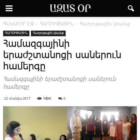
ԳԼԽԱՒՈՐ ԷՋ
ԳԱՂՈՒԹԱՅԻՆ
Գաղութային կեանք
ԳԱՂՈՒԹԱՅԻՆ
Գաղութային կեանք
Համազգայինի
երաժշտանոցի սաներուն
համերգը
­Հա­մազ­գա­յի­նի ե­րաժշ­տա­նո­ցի սա­նե­րուն
հա­մեր­գը
22 Հունիս 2017
1404
0