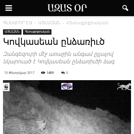
ԳԼԽԱՒՈՐ ԷՋ
ԱՅԼԱԶԱՆ
Հետաքրքրական
ԱՅԼԱԶԱՆ
Հետաքրքրական
­Կով­կա­սեան ըն­ձա­ռիւ­ծ
Զան­գե­զու­րի մէջ ա­ռա­ջին ան­գամ ըլ­լա­լով
նկա­րո­ւած է ­Կով­կա­սեան ըն­ձա­ռիւ­ծի ձագ
13 Փետրվար 2017
1409
0