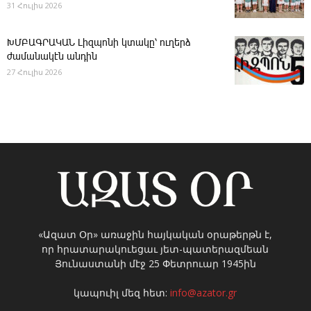
31 Հուլիս 2026
ԽՄԲԱԳՐԱԿԱՆ ­Լիզպոնի կտակը՝ ուղերձ
ժամանակէն անդին
27 Հուլիս 2026
«Ազատ Օր» առաջին հայկական օրաթերթն է,
որ հրատարակուեցաւ յետ-պատերազմեան
Յունաստանի մէջ 25 Փետրուար 1945ին
կապուիլ մեզ հետ:
info@azator.gr