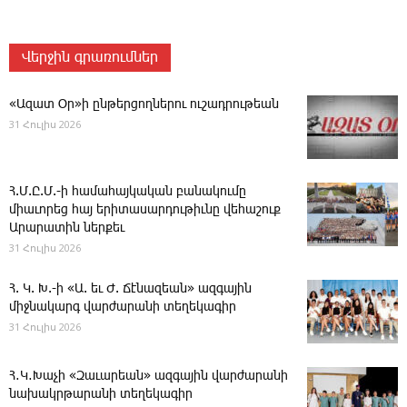
Վերջին գրառումներ
«Ազատ Օր»ի ընթերցողներու ուշադրութեան
31 Հուլիս 2026
Հ.Մ.Ը.Մ.-ի համահայկական բանակումը
միաւորեց հայ երիտասարդութիւնը վեհաշուք
Արարատին ներքեւ
31 Հուլիս 2026
Հ. Կ. Խ.-ի «Ա. եւ Ժ. ­Ճէնազեան» ազգային
միջնակարգ վարժարանի տեղեկագիր
31 Հուլիս 2026
Հ․Կ․Խաչի «Զաւարեան» ազգային վարժարանի
նախակրթարանի տեղեկագիր