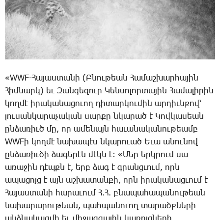
«­WWF-­Հա­յաս­տա­նի (Բ­նու­թեան ­Հա­մաշ­խար­հա­յին
­Հիմ­նարկ) եւ ­Զան­գե­զուր ­Կեն­սո­լոր­տա­յին ­Հա­մա­լի­րին
կող­մէ ի­րա­կա­նա­ցո­ւող դի­տար­կու­մին ար­դիւն­քով՝
լու­սան­կա­րա­չա­կան սար­քը նկա­րած է ­Կով­կա­սեան
ըն­ձա­ռիւծ մը, որ ա­մե­նայն հա­ւա­նա­կա­նու­թեամբ
WWFի կող­մէ նա­խա­պէս նկա­րո­ւած Ե­ւա ա­նու­նով
ըն­ձա­ռիւ­ծի ձա­գե­րէն մէկն է: «­Մեր երկ­րում սա
ա­ռա­ջին դէպքն է, երբ ձագ է գրանց­ւում, որն
ա­պա­ցոյց է այն աշ­խա­տան­քի, որն ի­րա­կա­նաց­ւում է
­Հա­յաս­տա­նի հա­րա­ւում Հ.Հ. բնա­պա­հա­պա­նու­թեան
նա­խա­րա­րու­թեան, պահ­պա­նո­ւող տա­րածք­նե­րի
անձ­նա­կազ­մի եւ մի­ջազ­գա­յին կա­ռոյց­նե­րի