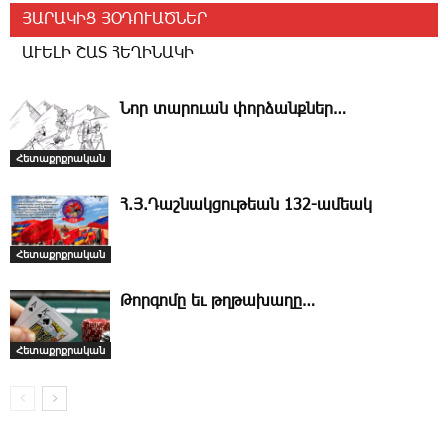
ՅԱՐԱԿԻՑ ՅՕԴՈՒԱԾՆԵՐ
ԱՒԵԼԻ ՇԱՏ ՀԵՂԻՆԱԿԻ
­Նոր տա­րո­ւան փոր­ձանք­ներ…
Հետաքրքրական
Հ.Յ.­Դաշ­նակ­ցու­թեան 132-ա­մեակ
Հետաքրքրական
Թորգոմը եւ թղթախաղը…
Հետաքրքրական