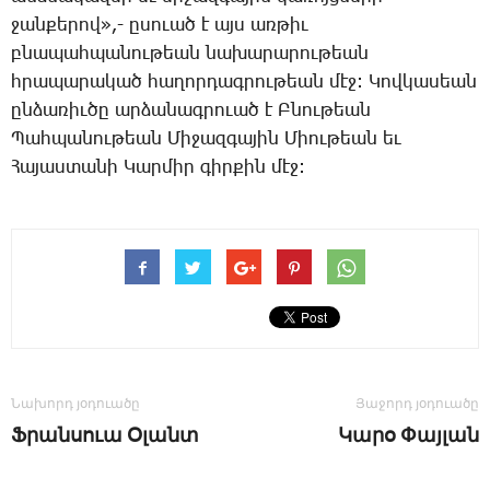
ջան­քե­րով»,- ը­սո­ւած է այս առ­թիւ
բնա­պահ­պա­նու­թեան նա­խա­րա­րու­թեան
հրա­պա­րա­կած հա­ղոր­դագ­րու­թեան մէջ: Կով­կա­սեան
ըն­ձա­ռիւ­ծը ար­ձա­նագ­րո­ւած է Բ­նու­թեան
­Պահ­պա­նու­թեան ­Մի­ջազ­գա­յին ­Միու­թեան եւ
­Հա­յաս­տա­նի ­Կար­միր գիր­քին մէջ:
Նախորդ յօդուածը
Յաջորդ յօդուածը
Ֆ­րան­սո­ւա Օ­լանտ
Կա­րօ ­Փայ­լա­ն