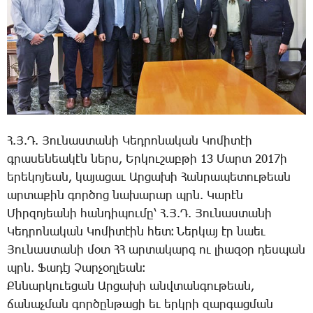
Հ.Յ.Դ. ­­Յու­նաս­տա­նի ­­Կեդ­րո­նա­կան ­­Կո­մի­տէի
գրա­սե­նեա­կէն ներս, Եր­կու­շաբ­թի 13 ­­Մարտ 2017ի
ե­րե­կո­յեան, կա­յա­ցաւ Ար­ցա­խի ­­Հան­րա­պե­տու­թեան
ար­տա­քին գոր­ծոց նա­խա­րար պրն. ­­Կա­րէն
­­Միր­զո­յեա­նի հան­դի­պու­մը՝ Հ.Յ.Դ. ­­Յու­նաս­տա­նի
­­Կեդ­րո­նա­կան ­­Կո­մի­տէին հետ։ ­­Ներ­կայ էր նաեւ
­­Յու­նաս­տա­նի մօտ ՀՀ ար­տա­կարգ ու լիա­զօր դես­պան
պրն. ­­Ֆա­դէյ ­­Չար­չօղ­լեա­ն։
Քն­նար­կո­ւե­ցան Ար­ցա­խի անվ­տան­գու­թեան,
ճա­նաչ­ման գոր­ծըն­թա­ցի եւ երկ­րի զար­գաց­ման