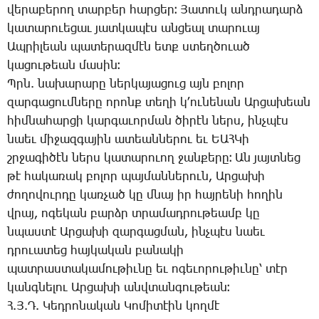
վե­րա­բե­րող տար­բեր հար­ցեր։ ­Յա­տուկ անդ­րա­դարձ
կա­տա­րո­ւե­ցաւ յատ­կա­պէս ան­ցեալ տա­րո­ւայ
Ապ­րի­լեան պա­տե­րազ­մէն ետք ստեղ­ծո­ւած
կա­ցու­թեան մա­սին։
Պրն. նա­խա­րա­րը ներ­կա­յա­ցուց այն բո­լոր
զար­գա­ցում­նե­րը ո­րոնք տե­ղի կ­՚ու­նե­նան Ար­ցա­խեան
հիմ­նա­հար­ցի կար­գա­ւոր­ման ծի­րէն ներս, ինչ­պէս
նաեւ մի­ջազ­գա­յին ա­տեան­նե­րու եւ ԵԱՀ­Կի
շրջա­գի­ծէն ներս կա­տա­րո­ւող ջան­քե­րը։ Ան յայտ­նեց
թէ հա­կա­ռակ բո­լոր պայ­ման­նե­րուն, Ար­ցա­խի
ժո­ղո­վուր­դը կառ­չած կը մնայ իր հայ­րե­նի հո­ղին
վրայ, ո­գե­կան բարձր տրա­մադ­րու­թեամբ կը
նպաս­տէ Ար­ցա­խի զար­գաց­ման, ինչ­պէս նաեւ
դրո­ւա­տեց հայ­կա­կան բա­նա­կի
պատ­րաս­տա­կա­մու­թիւ­նը եւ ո­գե­ւո­րու­թիւ­նը՝ տէր
կանգ­նե­լու Ար­ցա­խի անվ­տան­գու­թեան։
Հ.Յ.Դ. ­Կեդ­րո­նա­կան ­Կո­մի­տէին կող­մէ