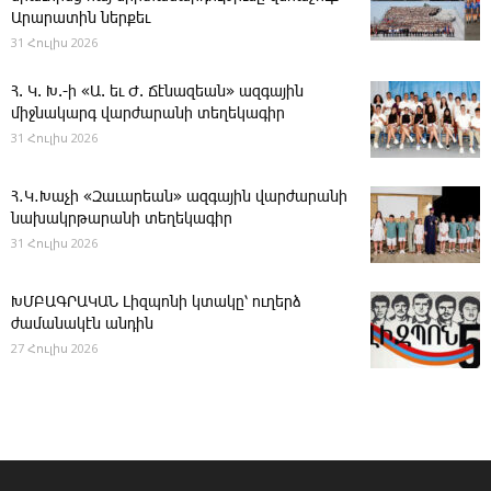
Արարատին ներքեւ
31 Հուլիս 2026
Հ. Կ. Խ.-ի «Ա. եւ Ժ. ­Ճէնազեան» ազգային
միջնակարգ վարժարանի տեղեկագիր
31 Հուլիս 2026
Հ․Կ․Խաչի «Զաւարեան» ազգային վարժարանի
նախակրթարանի տեղեկագիր
31 Հուլիս 2026
ԽՄԲԱԳՐԱԿԱՆ ­Լիզպոնի կտակը՝ ուղերձ
ժամանակէն անդին
27 Հուլիս 2026