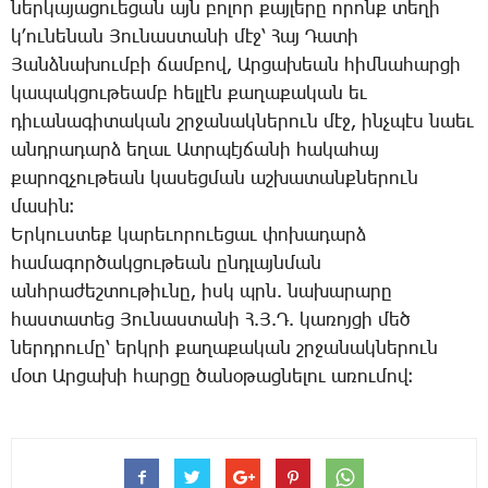
ներ­կա­յա­ցո­ւե­ցան այն բո­լոր քայ­լե­րը ո­րոնք տե­ղի
կ­՚ու­նե­նան ­Յու­նաս­տա­նի մէջ՝ ­Հայ ­Դա­տի
­Յանձ­նա­խում­բի ճամ­բով, Ար­ցա­խեան հիմ­նա­հար­ցի
կա­պակ­ցու­թեամբ հել­լէն քա­ղա­քա­կան եւ
դի­ւա­նա­գի­տա­կան շրջա­նակ­նե­րուն մէջ, ինչ­պէս նաեւ
անդ­րա­դարձ ե­ղաւ Ատր­պէյ­ճա­նի հա­կա­հայ
քա­րոզ­չու­թեան կա­սեց­ման աշ­խա­տանք­նե­րուն
մա­սին։
Եր­կուս­տեք կա­րե­ւո­րո­ւե­ցաւ փո­խա­դարձ
հա­մա­գոր­ծակ­ցու­թեան ընդ­լայն­ման
անհ­րա­ժեշ­տու­թիւ­նը, իսկ պրն. նա­խա­րա­րը
հաս­տա­տեց ­­Յու­նաս­տա­նի Հ.Յ.Դ. կա­ռոյ­ցի մեծ
ներդ­րու­մը՝ երկ­րի քա­ղա­քա­կան շրջա­նակ­նե­րուն
մօտ Ար­ցա­խի հար­ցը ծա­նօ­թաց­նե­լու ա­ռու­մով։