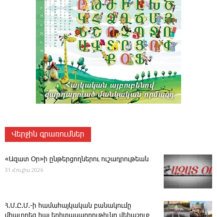
Վերջին գրառումներ
«Ազատ Օր»ի ընթերցողներու ուշադրութեան
31 Հուլիս 2026
Հ.Մ.Ը.Մ.-ի համահայկական բանակումը
միաւորեց հայ երիտասարդութիւնը վեհաշուք