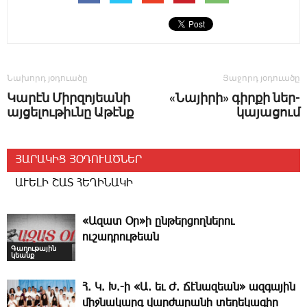
Նախորդ յօդուածը
Յաջորդ յօդուածը
­Կարէն Միրզոյեանի
«­Նա­յի­րի» գիր­քի ներ­
այցելութիւնը Աթէնք
կա­յա­ցում
ՅԱՐԱԿԻՑ ՅՕԴՈՒԱԾՆԵՐ
ԱՒԵԼԻ ՇԱՏ ՀԵՂԻՆԱԿԻ
«Ազատ Օր»ի ընթերցողներու
ուշադրութեան
Գաղութային
կեանք
Հ. Կ. Խ.-ի «Ա. եւ Ժ. ­Ճէնազեան» ազգային
միջնակարգ վարժարանի տեղեկագիր