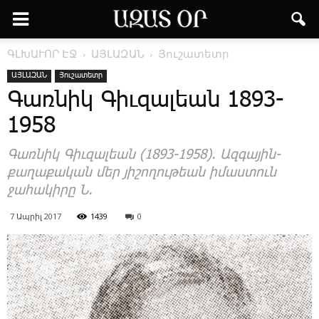
ԳԼԽԱՒՈՐ ԷՋ
ԱՅԼԱԶԱՆ
Յուշատետր
ԱՅԼԱԶԱՆ
Յուշատետր
­Գառ­նիկ ­Գիւ­զա­լեան 1893-
1958
­Գառ­նիկ ­Գիւ­զա­լեան (1893-1958). Ազ­գա­յին-
քա­ղա­քա­կան մեր յի­շո­ղու­թեան ի­մաս­տուն
ջա­հա­կի­րը Ն.
7 Ապրիլ 2017
1439
0