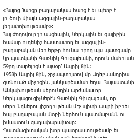
«­Հա­յոց ­Հար­ցը քա­ղա­քա­կան հարց է եւ պէտք է
լու­ծո­ւի միայն ազ­գա­յին-քա­ղա­քա­կան
յե­ղա­փո­խու­թեամբ»։
­Հայ ժո­ղո­վուր­դի ան­ցեա­լին, ներ­կա­յին եւ գա­լի­քին
հա­մար ու­ղե­նիշ հաս­տա­տող եւ ազ­գա­յին-
քա­ղա­քա­կան մեր եր­թը հու­նա­ւո­րող այս պատ­գա­մը
կը պատ­կա­նի ­Գառ­նիկ ­Գիւ­զա­լեա­նի, ո­րուն մա­հո­ւան
59րդ ­տա­րե­լիցն է այ­սօր՝ Ապ­րիլ 8ին։
1958ի Ապ­րիլ 8ին, շրջապ­տոյ­տով մը Ա­ղեք­սանդ­րիա
գտնո­ւած մի­ջո­ցին, յան­կար­ծա­մահ ե­ղաւ ­Հա­յաս­տա­նի
Ան­կա­խու­թեան սե­րուն­դին ար­ժա­նա­ւոր
ներ­կա­յա­ցու­ցիչ­նե­րէն ­Գառ­նիկ ­Գիւ­զա­լեան, որ
սե­րունդ­նե­րու յի­շո­ղու­թեան մէջ պի­տի ապ­րի իբ­րեւ
հայ քա­ղա­քա­կան մտքի ներ­հուն պատ­մա­բանն ու
ի­մաս­տուն գա­ղա­փա­րա­խօ­սը։
­Պատ­մա­գի­տա­կան խոր պատ­րաս­տու­թեամբ եւ