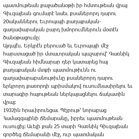
պատ­մու­թեան քա­ջա­ծա­նօ­թի իր հմտու­թեան վրայ
­Գիւ­զա­լեան գու­մա­րէ նաեւ քսա­նե­րորդ դա­րու
20ա­կան­նե­րու Եւ­րո­պա­յի քա­ղա­քա­կան-
գա­ղա­փա­րա­կան բարդ խմո­րում­նե­րուն մօ­տէն
ծա­նօ­թա­ցու­մը։
Այդ­պէ՛ս. Երկ­րէն բե­րո­ւած եւ Եւ­րո­պա­յի մէջ
հարս­տա­ցած իր մտա­ւո­րա­կան պա­շա­րով՝ ­Գառ­նիկ
­Գիւ­զա­լեան հիմ­նա­րար դեր կա­տա­րեց հայ
քա­ղա­քա­կան մտքի պատ­մու­թիւնն ու
գա­ղա­փա­րա­բա­նու­թիւ­նը քսա­նե­րորդ դա­րու
երկ­րորդ քա­ռոր­դի պրիս­մա­կով ու­սում­նա­սի­րե­լու եւ
տա­րա­գիր հա­յու­թեան ներ­կա­յաց­նե­լու ճա­կա­տին
վրայ։
1932ին հրա­ւի­րո­ւե­ցաւ ­Պէյ­րութ՝ նո­րա­բաց
­Հա­մազ­գա­յի­նի ­Ճե­մա­րա­նը, իբ­րեւ պատ­մու­թեան
ու­սու­ցիչ։ Ա­ւե­լի քան 25 տա­րի ­Գառ­նիկ ­Գիւ­զա­լեան
գոր­ծեց ­Ճե­մա­րա­նի մէջ, ուր պատ­մա­կան