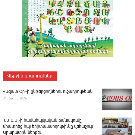
Վերջին գրառումներ
«Ազատ Օր»ի ընթերցողներու ուշադրութեան
31 Հուլիս 2026
Հ.Մ.Ը.Մ.-ի համահայկական բանակումը
միաւորեց հայ երիտասարդութիւնը վեհաշուք
Արարատին ներքեւ