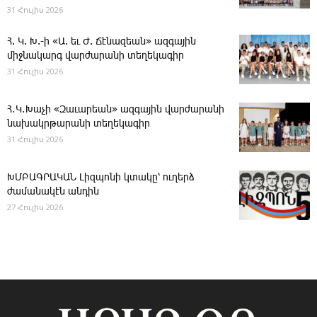
31 Հուլիս 2026
Հ. Կ. Խ.-ի «Ա. եւ Ժ. ­Ճէնազեան» ազգային
միջնակարգ վարժարանի տեղեկագիր
31 Հուլիս 2026
Հ․Կ․Խաչի «Զաւարեան» ազգային վարժարանի
նախակրթարանի տեղեկագիր
31 Հուլիս 2026
ԽՄԲԱԳՐԱԿԱՆ ­Լիզպոնի կտակը՝ ուղերձ
ժամանակէն անդին
27 Հուլիս 2026