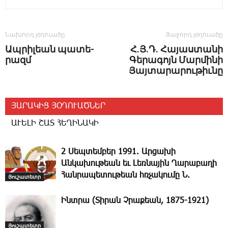
Նախորդ յօդուածը
Յաջորդ յօդուածը
Ապ­րի­լեան պա­տե­
Հ.Յ.Դ. Հայաստանի
րազ­մ
Գերագոյն Մարմինի
Յայտարարութիւնը
ՅԱՐԱԿԻՑ ՅՕԴՈՒԱԾՆԵՐ
ԱՒԵԼԻ ՇԱՏ ՀԵՂԻՆԱԿԻ
2 Սեպտեմբեր 1991. Արցախի
Անկախութեան եւ Լեռնային Ղարաբաղի
Հանրապետութեան հռչակումը Ն.
Յուշատետր
Ինտրա (Տիրան Չրաքեան, 1875-1921)
Յուշատետր