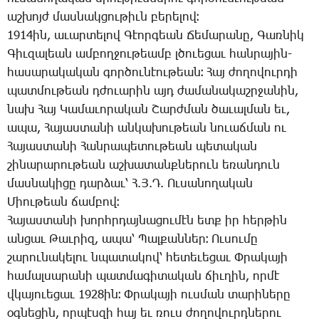
աշ­խոյժ մաս­նակ­ցու­թիւն բե­րե­լով։
1914ին, ա­ւար­տե­լով ­Գէոր­գեան ­Ճե­մա­րա­նը, ­Գառ­նիկ
­Գիւ­զա­լեան ամ­բող­ջու­թեամբ լծո­ւե­ցաւ հան­րա­յին-
հա­սա­րա­կա­կան գոր­ծու­նէու­թեան։ ­Հայ ժո­ղո­վուր­դի
պատ­մու­թեան դժո­ւա­րին այդ ժա­մա­նա­կաշր­ջա­նին,
նախ ­Հայ ­Կա­մա­ւո­րա­կան ­Շարժ­ման ծա­ւալ­ման եւ,
ա­պա, ­Հա­յաս­տա­նի ան­կա­խու­թեան նո­ւաճ­ման ու
­Հա­յաս­տա­նի ­Հան­րա­պե­տու­թեան պե­տա­կան
շի­նա­րա­րու­թեան աշ­խա­տանք­նե­րուն ե­ռան­դուն
մաս­նա­կի­ցը դար­ձաւ՝ Հ.Յ.Դ. Ու­սա­նո­ղա­կան
­Միու­թեան ճամ­բով։
­Հա­յաս­տա­նի խորհր­դայ­նա­ցու­մէն ետք իր հեր­թին
ան­ցաւ ­Թաւ­րիզ, ա­պա՝ ­Պալ­քան­ներ։ Ու­սու­մը
շա­րու­նա­կե­լու նպա­տա­կով՝ հե­տե­ւե­ցաւ Փ­րա­կա­յի
հա­մալ­սա­րա­նի պատ­մա­գի­տա­կան ճիւ­ղին, որ­մէ
վկա­յո­ւե­ցաւ 1928ին։ Փ­րա­կա­յի ուս­ման տա­րի­նե­րը
օգ­նե­ցին, որ­պէս­զի հայ եւ ռուս ժո­ղո­վուրդ­նե­րու