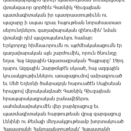
դա­սա­կար­գա­յին կռո­ւի պատ­մու­թեան նո­ւա­զեց­նե­լու
վտան­գա­ւոր գոր­ծին։ ­Գառ­նիկ ­Գիւ­զա­լեան
պատ­մա­գի­տա­կան իր պատ­րաս­տու­թիւնն ու
պա­շա­րը ի սպաս դրաւ հա­յու­թեան նո­րա­հաս­տատ
սե­րունդ­նե­րու գա­ղա­փա­րա­կան զի­նու­մին՝ նման
վտան­գի դէմ պաշտ­պա­նո­ւե­լու հա­մար։
Երկ­րոր­դը հիմ­նա­ւո­րումն ու այժ­մէա­կա­նա­ցումն էր
գա­ղա­փա­րա­կան այն շար­ժու­մին, ո­րուն ծնուն­դը
ե­ղաւ ­Հայ Ազ­գա­յին-Ա­զա­տագ­րա­կան ­Պայ­քա­րը՝ 19րդ
­դա­րու Ազ­գա­յին ­Զար­թօն­քէն սկսած, հայ ազ­գա­յին
կու­սակ­ցու­թիւն­նե­րու ա­ռա­ջա­ցու­մով ամ­րագ­րո­ւած
եւ ­Մեծ Ե­ղեռ­նի ծան­րա­գոյն հա­րո­ւա­ծէն ­Մա­յի­սեան
հրաշ­քով վե­րա­կանգ­նած։ ­Գառ­նիկ ­Գիւ­զա­լեան
հրա­պա­րա­կագ­րա­կան բա­նա­վէ­ճե­րու
սահ­մա­նա­փա­կու­մէն վեր բարձ­րա­ցուց եւ
պատ­մա­գի­տա­կան հար­թու­թեան վրայ զար­գա­ցուց
­Լե­նի­նի ու ­Քե­մա­լի մեղ­սակ­ցու­թեամբ խոր­տա­կո­ւած
­Հա­յաս­տա­նի ­Հան­րա­պե­տու­թեան՝ ­Հա­յաս­տա­նի