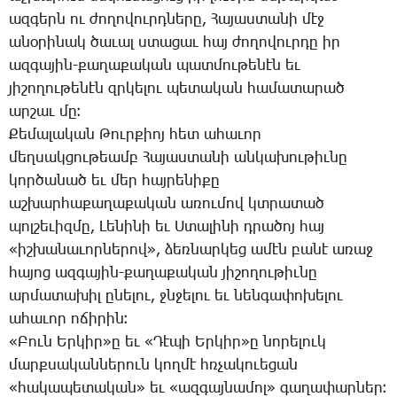
ազ­գերն ու ժո­ղո­վուրդ­նե­րը, ­Հա­յաս­տա­նի մէջ
ա­նօ­րի­նակ ծա­ւալ ստա­ցաւ հայ ժո­ղո­վուր­դը իր
ազ­գա­յին-քա­ղա­քա­կան պատ­մու­թե­նէն եւ
յի­շո­ղու­թե­նէն զրկե­լու պե­տա­կան հա­մա­տա­րած
ար­շաւ մը։
­Քե­մա­լա­կան ­Թուր­քիոյ հետ ա­հա­ւոր
մեղ­սակ­ցու­թեամբ ­Հա­յաս­տա­նի ան­կա­խու­թիւ­նը
կոր­ծա­նած եւ մեր հայ­րե­նի­քը
աշ­խար­հա­քա­ղա­քա­կան ա­ռու­մով կտրա­տած
պոլ­շե­ւիզ­մը, ­Լե­նի­նի եւ Ս­տա­լի­նի դրա­ծոյ հայ
«իշ­խա­նա­ւոր­նե­րով», ձեռ­նար­կեց ա­մէն բա­նէ ա­ռաջ
հա­յոց ազ­գա­յին-քա­ղա­քա­կան յի­շո­ղու­թիւ­նը
ար­մա­տա­խիլ ը­նե­լու, ջնջե­լու եւ նեն­գա­փո­խե­լու
ա­հա­ւոր ո­ճի­րին։
«­Բուն Եր­կիր»ը եւ «­Դէ­պի Եր­կիր»ը նո­րե­լուկ
մարք­սա­կան­նե­րուն կող­մէ հռչա­կո­ւե­ցան
«հա­կա­պե­տա­կան» եւ «ազ­գայ­նա­մոլ» գա­ղա­փար­ներ։