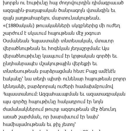
խորքն ու էու­թիւ­նը հայ ժո­ղո­վուր­դին դի­մագ­րա­ւած
ազ­գա­յին-քա­ղա­քա­կան ծան­րա­գոյն վտան­գին եւ
զայն յաղ­թա­հա­րե­լու մար­տու­նա­կու­թեան.
«(1880ա­կան) թո­ւա­կան­նե­րի սկզբնե­րից մի ու­ժեղ
շար­ժում է սկսւում հա­յու­թեան մէջ յօ­գուտ
Օս­մա­նեան ­Հա­յաս­տա­նի տնտե­սա­կան, մտա­ւոր
վե­րած­նու­թեան եւ հո­գե­կան յե­ղաշրջ­ման։ Այս
վե­րած­նու­թիւ­նը կապ­ւում էր կրթա­կան գոր­ծի եւ
ընդ­հան­րա­պէս մշա­կու­թա­յին վե­րել­քի եւ
տնտե­սու­թեան բարձ­րաց­ման հետ։ ­Բայց ա­մէ­նէն
էա­կա­նը՝ նա տե­ղի պի­տի ու­նե­նար հա­յու­թեան բո­լոր
կեն­դա­նի, բարձ­րո­րակ ու­ժե­րի հա­մախմ­բու­մով
­Հա­յաս­տա­նում։ Ազ­գա­հա­ւաք­ման եւ ա­զա­տագ­րա­կան
այս գոր­ծը հա­յու­թիւ­նը հա­կադ­րում էր նոյն
ժա­մա­նակ­նե­րում թուրք ազ­գու­թեան մէջ ծնունդ
ա­ռած շարժ­ման, որ խարսխ­ւում էր նախ՝
հա­միս­լա­մու­թեան եւ քիչ յե­տոյ՝