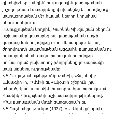
գի­տե­լիք­նե­րէ ան­դին՝ հայ ազ­գա­յին-քա­ղա­քա­կան
յի­շո­ղու­թեան էա­տար­րե­րը փո­խան­ցեց եւ սոր­վե­ցուց
տա­րագ­րու­թեան մէջ հա­սակ նե­տող նո­րա­հաս
սե­րունդ­նե­րուն։
Ու­սուց­չու­թեան կող­քին, ­Գառ­նիկ ­Գիւ­զա­լեան բե­ղուն
աշ­խա­տանք կա­տա­րեց հայ քա­ղա­քա­կան մտքի
զար­գաց­ման հո­լո­վոյ­թը ու­սում­նա­սի­րե­լու եւ հայ
ժո­ղո­վուր­դի պատ­մու­թեան ազ­գա­յին-քա­ղա­քա­կան ու
հա­սա­րա­կա­կան-գա­ղա­փա­րա­կան հո­լո­վոյ­թը
հու­նա­ւո­րած բախ­տո­րոշ խնդիր­նե­րը լու­սար­ձա­կի
տակ առ­նե­լու ուղ­ղու­թեամբ։
Հ.Յ.Դ. պաշ­տօ­նա­թերթ «Դ­րօ­շակ»ի, «­Հայ­րե­նիք
Ամ­սա­գիր»ի, «­Վէմ»ի եւ «Ա­կօս»ի է­ջե­րուն լոյս
տե­սած, կամ՝ ա­ռան­ձին հա­տո­րով հրա­տա­րա­կո­ւած
­Գառ­նիկ ­Գիւ­զա­լեա­նի աշ­խա­տա­սի­րու­թիւն­նե­րով,
«­Հայ քա­ղա­քա­կան մտքի զար­գա­ցու­մը եւ
Հ.Յ.­Դաշ­նակ­ցու­թիւ­նը» (1927), «Ն. Ա­դոն­ցը՝ որ­պէս