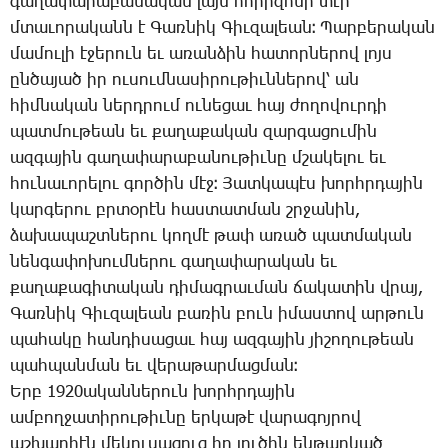
գա­ղա­փա­րա­բա­նա­կան լայն հո­րի­զո­նի տէր
մտա­ւո­րա­կանն է ­Գառ­նիկ ­Գիւ­զա­լեան։ ­Պար­բե­րա­կան
մա­մու­լի է­ջե­րուն եւ ա­ռան­ձին հա­տոր­նե­րով լոյս
ըն­ծա­յած իր ու­սում­նա­սի­րու­թիւն­նե­րով՝ ան
հիմ­նա­կան ներդ­րում ու­նե­ցաւ հայ ժո­ղո­վուր­դի
պատ­մու­թեան եւ քա­ղա­քա­կան զար­գա­ցու­մին
ազ­գա­յին գա­ղա­փա­րա­բա­նու­թիւ­նը մշա­կե­լու եւ
հու­նա­ւո­րե­լու գոր­ծին մէջ։ ­Յատ­կա­պէս խորհր­դա­յին
կար­գե­րու բրտօ­րէն հաս­տատ­ման շրջա­նին,
ձա­խա­պաշտ­նե­րու կող­մէ թափ ա­ռած պատ­մա­կան
նեն­գա­փո­խում­նե­րու գա­ղա­փա­րա­կան եւ
քա­ղա­քա­գի­տա­կան դի­մագ­րաւ­ման ճա­կա­տին վրայ,
­Գառ­նիկ ­Գիւ­զա­լեան բա­ռին բուն ի­մաս­տով ար­թուն
պա­հա­կը հան­դի­սա­ցաւ հայ ազ­գա­յին յի­շո­ղու­թեան
պահ­պան­ման եւ վե­րա­թար­մաց­ման։
Երբ 1920ա­կան­նե­րուն խորհր­դա­յին
ամ­բող­ջա­տի­րու­թիւ­նը եր­կա­թէ վա­րա­գոյ­րով
աշ­խար­հէն մե­կու­սա­ցուց իր լու­ծին են­թար­կած