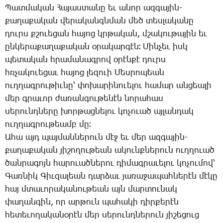
­Պատ­մա­կան ­Հա­յաս­տա­նը եւ ա­նոր ազ­գա­յին-
քա­ղա­քա­կան վե­րա­կանգն­ման մեծ տես­լա­կա­նը
դուրս քշո­ւե­ցան հա­յոց կրթա­կան, մշա­կու­թա­յին եւ
ըն­կե­րա­քա­ղա­քա­կան օ­րա­կար­գէն։ ­Մին­չեւ իսկ
պե­տա­կան հրա­մա­նագ­րով օ­րէն­քէ դուրս
հռչա­կո­ւե­ցաւ հա­յոց լե­զո­ւի ­Մես­րո­պեան
ուղ­ղագ­րու­թիւ­նը՝ փո­խա­րի­նո­ւե­լու հա­մար ան­ցեա­լի
մեր գրա­ւոր ժա­ռան­գու­թե­նէն նո­րա­հաս
սե­րունդ­նե­րը խոր­թաց­նե­լու կո­չո­ւած այ­լան­դակ
ուղ­ղագ­րու­թեամբ մը։
Ա­հա այդ պայ­ման­նե­րուն մէջ եւ մեր ազ­գա­յին-
քա­ղա­քա­կան յի­շո­ղու­թեան ա­կունք­նե­րուն ուղ­ղո­ւած
ծան­րա­գոյն հա­րո­ւած­նե­րու դի­մագ­րա­ւե­լու կո­չու­մով՝
­Գառ­նիկ ­Գիւ­զա­լեան դար­ձաւ յա­ռա­ջա­պահ­նե­րէն մէ­կը
հայ մտա­ւո­րա­կա­նու­թեան այն մար­տու­նակ
փա­ղան­գին, որ ար­թուն պա­հա­կի դիր­քե­րէն
հե­տե­ւո­ղա­կա­նօ­րէն մեր սե­րունդ­նե­րուն յի­շե­ցուց