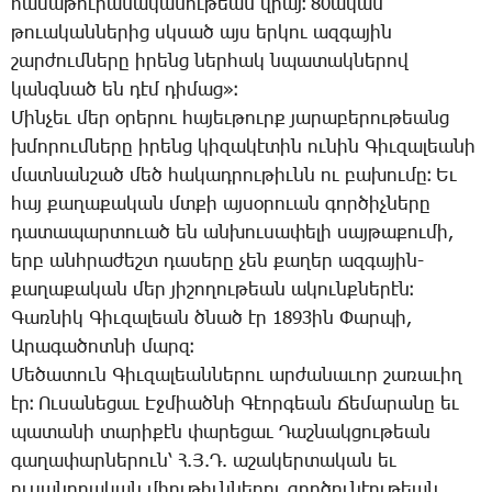
հա­մա­թու­րա­նա­կա­նու­թեան վրայ։ 80ա­կան
թո­ւա­կան­նե­րից սկսած այս եր­կու ազ­գա­յին
շար­ժում­նե­րը ի­րենց ներ­հակ նպա­տակ­նե­րով
կանգ­նած են դէմ դի­մաց»։
­Մին­չեւ մեր օ­րե­րու հա­յեւ­թուրք յա­րա­բե­րու­թեանց
խմո­րում­նե­րը ի­րենց կի­զա­կէ­տին ու­նին ­Գիւ­զա­լեա­նի
մատ­նան­շած մեծ հա­կադ­րու­թիւնն ու բա­խու­մը։ Եւ
հայ քա­ղա­քա­կան մտքի այ­սօ­րո­ւան գոր­ծիչ­նե­րը
դա­տա­պար­տո­ւած են ան­խու­սա­փե­լի սայ­թա­քու­մի,
երբ անհ­րա­ժեշտ դա­սե­րը չեն քա­ղեր ազ­գա­յին-
քա­ղա­քա­կան մեր յի­շո­ղու­թեան ա­կունք­նե­րէն։
­Գառ­նիկ ­Գիւ­զա­լեան ծնած էր 1893ին ­Փար­պի,
Ա­րա­գա­ծոտ­նի մարզ։
­Մե­ծա­տուն ­Գիւ­զա­լեան­նե­րու ար­ժա­նա­ւոր շա­ռա­ւիղ
էր։ Ու­սա­նե­ցաւ Էջ­միած­նի ­Գէոր­գեան ­Ճե­մա­րա­նը եւ
պա­տա­նի տա­րի­քէն փա­րե­ցաւ ­Դաշ­նակ­ցու­թեան
գա­ղա­փար­նե­րուն՝ Հ.Յ.Դ. ա­շա­կեր­տա­կան եւ
ու­սա­նո­ղա­կան միու­թիւն­նե­րու գոր­ծու­նէու­թեան