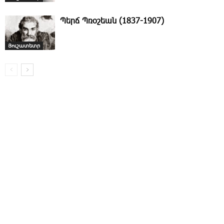
Պերճ Պռօշեան (1837-1907)
Յուշատետր