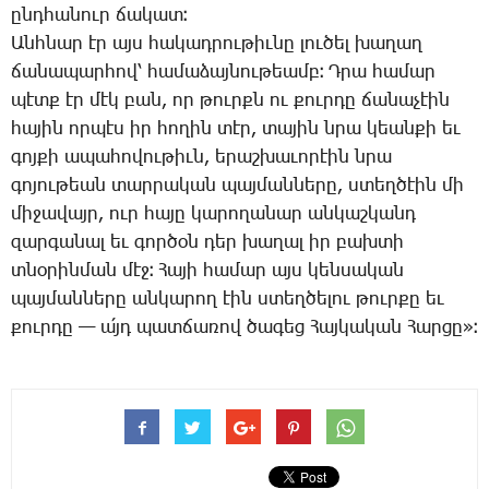
ընդ­հա­նուր ճա­կատ։
Անհ­նար էր այս հա­կադ­րու­թիւ­նը լու­ծել խա­ղաղ
ճա­նա­պար­հով՝ հա­մա­ձայ­նու­թեամբ։ Դ­րա հա­մար
պէտք էր մէկ բան, որ թուրքն ու քուր­դը ճա­նա­չէին
հա­յին որ­պէս իր հո­ղին տէր, տա­յին նրա կեան­քի եւ
գոյ­քի ա­պա­հո­վու­թիւն, ե­րաշ­խա­ւո­րէին նրա
գո­յու­թեան տար­րա­կան պայ­ման­նե­րը, ստեղ­ծէին մի
մի­ջա­վայր, ուր հա­յը կա­րո­ղա­նար ան­կաշ­կանդ
զար­գա­նալ եւ գոր­ծօն դեր խա­ղալ իր բախ­տի
տնօ­րին­ման մէջ։ ­Հա­յի հա­մար այս կեն­սա­կան
պայ­ման­նե­րը ան­կա­րող էին ստեղ­ծե­լու թուր­քը եւ
քուր­դը — ա՛յդ պատ­ճա­ռով ծա­գեց ­Հայ­կա­կան ­Հար­ցը»։