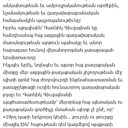
ան­կա­խու­թեան եւ ամ­բող­ջա­կա­նու­թեան ար­ժէ­քին,
նշա­նա­կու­թեան եւ գա­ղա­փա­րա­բա­նա­կան
հան­գա­նա­կին պաշտ­պա­նու­թիւ­նը։
Իբ­րեւ այդ­պի­սին՝ ­Գառ­նիկ ­Գիւ­զա­լեան կը
հան­դի­սա­նայ հայ ազ­գա­յին-գա­ղա­փա­րա­կան
ժա­ռան­գու­թեան ար­թուն պա­հա­կը եւ ա­նոր
հա­րա­զատ հու­նով վե­րա­նո­րոգ­ման յա­ռա­ջա­պահ
ե­րախ­տա­ւո­րը։
Ինչ­պէս ե­րէկ, նոյն­պէս եւ այ­սօր հայ քա­ղա­քա­կան
միտ­քը մեր ազ­գա­յին-քա­ղա­քա­կան յի­շո­ղու­թեան մէջ
պի­տի գտնէ հայ ժո­ղո­վուր­դի ինք­նա­հաս­տատ­ման եւ
յա­ռա­ջըն­թա­ցի ու­ղին հու­նա­ւո­րող գա­ղա­փա­րա­կան
լոյ­սը։ Եւ ­Գառ­նիկ ­Գիւ­զա­լեա­նի
պայ­ծա­ռա­տե­սու­թեամբ՝ մե­րօ­րեայ հայ պե­տա­կան ու
քա­ղա­քա­կան գոր­ծի­չը մտա­հան պէտք չէ ը­նէ, որ՝
«19րդ ­դա­րի երկ­րորդ կէ­սին… քուրդն ու թուր­քը
միա­ցել էին՝ հա­յու­թեան դէմ կազ­մե­լով պայ­քա­րի