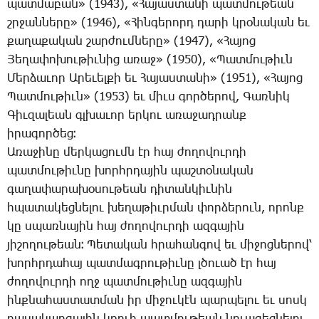
պատ­մա­բան» (1943), «­Հա­յաս­տա­նի պատ­մու­թեան
շրջան­նե­րը» (1946), «­Հին­գե­րորդ դա­րի կրօ­նա­կան եւ
քա­ղա­քա­կան շար­ժում­նե­րը» (1947), «­Հա­յոց
­Յե­ղա­փո­խու­թիւ­նից ա­ռաջ» (1950), «­Պատ­մու­թիւն
­Մեր­ձա­ւոր Ա­րե­ւել­քի եւ ­Հա­յաս­տա­նի» (1951), «­Հա­յոց
­Պատ­մու­թիւն» (1953) եւ միւս գոր­ծե­րով, ­Գառ­նիկ
­Գիւ­զա­լեան գլխա­ւոր եր­կու ա­ռա­ջադ­րանք
ի­րա­գոր­ծեց։
Ա­ռա­ջի­նը մեր­կա­ցումն էր հայ ժո­ղո­վուր­դի
պատ­մու­թիւ­նը խորհր­դա­յին պաշ­տօ­նա­կան
գա­ղա­փա­րա­խօ­սու­թեան դի­տան­կիւ­նին
հպա­տա­կեց­նե­լու խե­ղա­թիւր­ման փոր­ձե­րուն, ո­րոնք
կը սպառ­նա­յին հայ ժո­ղո­վուր­դի ազ­գա­յին
յի­շո­ղու­թեան։ ­Պե­տա­կան հրա­հան­գով եւ մի­ջոց­նե­րով՝
խորհր­դա­հայ պատ­մագ­րու­թիւ­նը լծո­ւած էր հայ
ժո­ղո­վուր­դի ողջ պատ­մու­թիւ­նը ազ­գա­յին
ինք­նա­հաս­տատ­ման իր մի­ջու­կէն պար­պե­լու եւ սոսկ